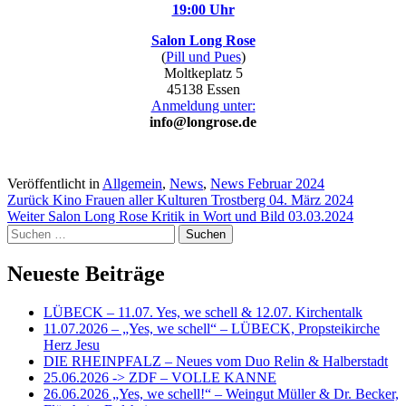
19:00 Uhr
Salon Long Rose
(
Pill und Pues
)
Moltkeplatz 5
45138 Essen
Anmeldung unter:
info@longrose.de
Veröffentlicht in
Allgemein
,
News
,
News Februar 2024
Beitragsnavigation
Zurück
Kino Frauen aller Kulturen Trostberg 04. März 2024
Weiter
Salon Long Rose Kritik in Wort und Bild 03.03.2024
Suchen
nach:
Neueste Beiträge
LÜBECK – 11.07. Yes, we schell & 12.07. Kirchentalk
11.07.2026 – „Yes, we schell“ – LÜBECK, Propsteikirche
Herz Jesu
DIE RHEINPFALZ – Neues vom Duo Relin & Halberstadt
25.06.2026 -> ZDF – VOLLE KANNE
26.06.2026 „Yes, we schell!“ – Weingut Müller & Dr. Becker,