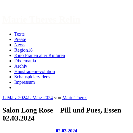
Zum
Inhalt
springen
Marie Theres Relin
Texte
Presse
News
Region18
Kino Frauen aller Kulturen
Dixiemania
Archiv
Hausfrauenrevolution
Schauspielervideos
Impressum
More
1. März 2024
1. März 2024
von
Marie Theres
Salon Long Rose – Pill und Pues, Essen –
02.03.2024
02.03.2024