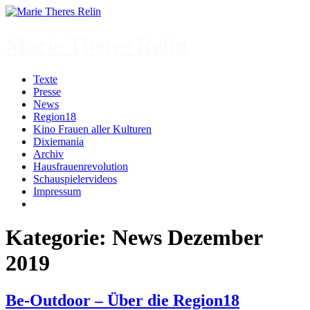
Zum
Inhalt
springen
Marie Theres Relin
Texte
Presse
News
Region18
Kino Frauen aller Kulturen
Dixiemania
Archiv
Hausfrauenrevolution
Schauspielervideos
Impressum
More
Kategorie:
News Dezember
2019
Be-Outdoor – Über die Region18