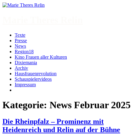
Zum
Inhalt
springen
Marie Theres Relin
Texte
Presse
News
Region18
Kino Frauen aller Kulturen
Dixiemania
Archiv
Hausfrauenrevolution
Schauspielervideos
Impressum
More
Kategorie:
News Februar 2025
Die Rheinpfalz – Prominenz mit
Heidenreich und Relin auf der Bühne