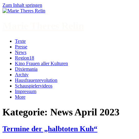
Zum Inhalt springen
Marie Theres Relin
Texte
Presse
News
Region18
Kino Frauen aller Kulturen
Dixiemania
Archiv
Hausfrauenrevolution
Schauspielervideos
Impressum
More
Kategorie:
News April 2023
Termine der „halbtoten Kuh“