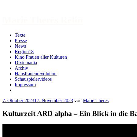
Zum
Inhalt
springen
Marie Theres Relin
Texte
Presse
News
Region18
Kino Frauen aller Kulturen
Dixiemania
Archiv
Hausfrauenrevolution
Schauspielervideos
Impressum
More
7. Oktober 2023
17. November 2023
von
Marie Theres
Kulturzeit ARD alpha – Ein Blick in die B