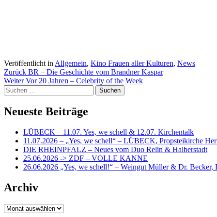
Veröffentlicht in
Allgemein
,
Kino Frauen aller Kulturen
,
News
Beitragsnavigation
Zurück
BR – Die Geschichte vom Brandner Kaspar
Weiter
Vor 20 Jahren – Celebrity of the Week
Suchen
nach:
Neueste Beiträge
LÜBECK – 11.07. Yes, we schell & 12.07. Kirchentalk
11.07.2026 – „Yes, we schell“ – LÜBECK, Propsteikirche Her
DIE RHEINPFALZ – Neues vom Duo Relin & Halberstadt
25.06.2026 -> ZDF – VOLLE KANNE
26.06.2026 „Yes, we schell!“ – Weingut Müller & Dr. Becker,
Archiv
Archiv