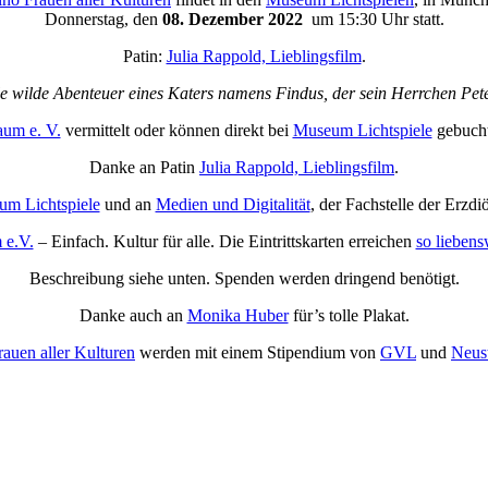
Donnerstag, den
08. Dezember 2022
um 15:30 Uhr statt.
Patin:
Julia Rappold, Lieblingsfilm
.
 wilde Abenteuer eines Katers namens Findus, der sein Herrchen Peter
um e. V.
vermittelt oder können direkt bei
Museum Lichtspiele
gebucht 
Danke an Patin
Julia Rappold, Lieblingsfilm
.
m Lichtspiele
und an
Medien und Digitalität
, der Fachstelle der Erzd
 e.V.
– Einfach. Kultur für alle. Die Eintrittskarten erreichen
so liebens
Beschreibung siehe unten. Spenden werden dringend benötigt.
Danke auch an
Monika Huber
für’s tolle Plakat.
auen aller Kulturen
werden mit einem Stipendium von
GVL
und
Neust