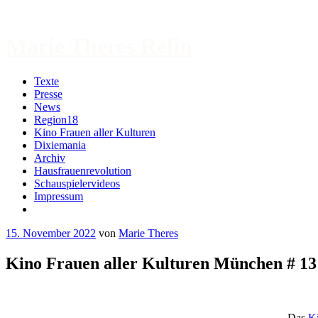
Zum
Inhalt
springen
Marie Theres Relin
Texte
Presse
News
Region18
Kino Frauen aller Kulturen
Dixiemania
Archiv
Hausfrauenrevolution
Schauspielervideos
Impressum
More
15. November 2022
von
Marie Theres
Kino Frauen aller Kulturen München # 13
Das
Ki