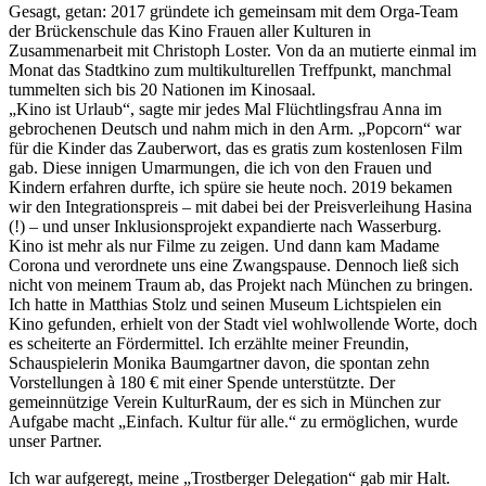
Gesagt, getan: 2017 gründete ich gemeinsam mit dem Orga-Team
der Brückenschule das Kino Frauen aller Kulturen in
Zusammenarbeit mit Christoph Loster. Von da an mutierte einmal im
Monat das Stadtkino zum multikulturellen Treffpunkt, manchmal
tummelten sich bis 20 Nationen im Kinosaal.
„Kino ist Urlaub“, sagte mir jedes Mal Flüchtlingsfrau Anna im
gebrochenen Deutsch und nahm mich in den Arm. „Popcorn“ war
für die Kinder das Zauberwort, das es gratis zum kostenlosen Film
gab. Diese innigen Umarmungen, die ich von den Frauen und
Kindern erfahren durfte, ich spüre sie heute noch. 2019 bekamen
wir den Integrationspreis – mit dabei bei der Preisverleihung Hasina
(!) – und unser Inklusionsprojekt expandierte nach Wasserburg.
Kino ist mehr als nur Filme zu zeigen. Und dann kam Madame
Corona und verordnete uns eine Zwangspause. Dennoch ließ sich
nicht von meinem Traum ab, das Projekt nach München zu bringen.
Ich hatte in Matthias Stolz und seinen Museum Lichtspielen ein
Kino gefunden, erhielt von der Stadt viel wohlwollende Worte, doch
es scheiterte an Fördermittel. Ich erzählte meiner Freundin,
Schauspielerin Monika Baumgartner davon, die spontan zehn
Vorstellungen à 180 € mit einer Spende unterstützte. Der
gemeinnützige Verein KulturRaum, der es sich in München zur
Aufgabe macht „Einfach. Kultur für alle.“ zu ermöglichen, wurde
unser Partner.
Ich war aufgeregt, meine „Trostberger Delegation“ gab mir Halt.