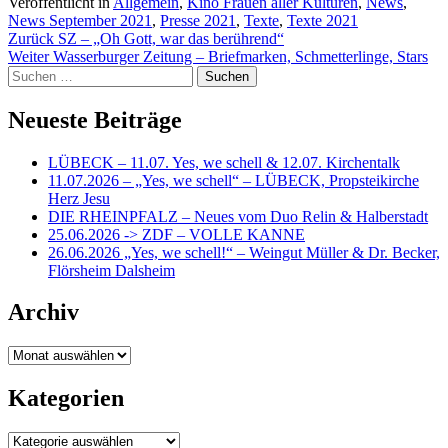
Veröffentlicht in
Allgemein
,
Kino Frauen aller Kulturen
,
News
,
News September 2021
,
Presse 2021
,
Texte
,
Texte 2021
Beitragsnavigation
Zurück
SZ – „Oh Gott, war das berührend“
Weiter
Wasserburger Zeitung – Briefmarken, Schmetterlinge, Stars
Suchen
nach:
Neueste Beiträge
LÜBECK – 11.07. Yes, we schell & 12.07. Kirchentalk
11.07.2026 – „Yes, we schell“ – LÜBECK, Propsteikirche
Herz Jesu
DIE RHEINPFALZ – Neues vom Duo Relin & Halberstadt
25.06.2026 -> ZDF – VOLLE KANNE
26.06.2026 „Yes, we schell!“ – Weingut Müller & Dr. Becker,
Flörsheim Dalsheim
Archiv
Archiv
Kategorien
Kategorien