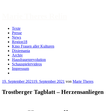
Zum
Inhalt
springen
Marie Theres Relin
Texte
Presse
News
Region18
Kino Frauen aller Kulturen
Dixiemania
Archiv
Hausfrauenrevolution
Schauspielervideos
Impressum
More
19. September 2021
19. September 2021
von
Marie Theres
Trostberger Tagblatt – Herzensanliegen