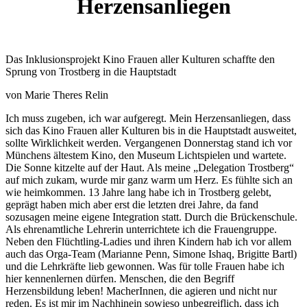
Herzensanliegen
Das Inklusionsprojekt Kino Frauen aller Kulturen schaffte den
Sprung von Trostberg in die Hauptstadt
von Marie Theres Relin
Ich muss zugeben, ich war aufgeregt. Mein Herzensanliegen, dass
sich das Kino Frauen aller Kulturen bis in die Hauptstadt ausweitet,
sollte Wirklichkeit werden. Vergangenen Donnerstag stand ich vor
Münchens ältestem Kino, den Museum Lichtspielen und wartete.
Die Sonne kitzelte auf der Haut. Als meine „Delegation Trostberg“
auf mich zukam, wurde mir ganz warm um Herz. Es fühlte sich an
wie heimkommen. 13 Jahre lang habe ich in Trostberg gelebt,
geprägt haben mich aber erst die letzten drei Jahre, da fand
sozusagen meine eigene Integration statt. Durch die Brückenschule.
Als ehrenamtliche Lehrerin unterrichtete ich die Frauengruppe.
Neben den Flüchtling-Ladies und ihren Kindern hab ich vor allem
auch das Orga-Team (Marianne Penn, Simone Ishaq, Brigitte Bartl)
und die Lehrkräfte lieb gewonnen. Was für tolle Frauen habe ich
hier kennenlernen dürfen. Menschen, die den Begriff
Herzensbildung leben! MacherInnen, die agieren und nicht nur
reden. Es ist mir im Nachhinein sowieso unbegreiflich, dass ich