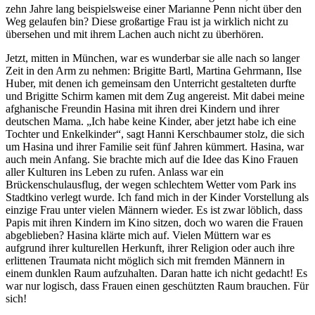
zehn Jahre lang beispielsweise einer Marianne Penn nicht über den
Weg gelaufen bin? Diese großartige Frau ist ja wirklich nicht zu
übersehen und mit ihrem Lachen auch nicht zu überhören.
Jetzt, mitten in München, war es wunderbar sie alle nach so langer
Zeit in den Arm zu nehmen: Brigitte Bartl, Martina Gehrmann, Ilse
Huber, mit denen ich gemeinsam den Unterricht gestalteten durfte
und Brigitte Schirm kamen mit dem Zug angereist. Mit dabei meine
afghanische Freundin Hasina mit ihren drei Kindern und ihrer
deutschen Mama. „Ich habe keine Kinder, aber jetzt habe ich eine
Tochter und Enkelkinder“, sagt Hanni Kerschbaumer stolz, die sich
um Hasina und ihrer Familie seit fünf Jahren kümmert. Hasina, war
auch mein Anfang. Sie brachte mich auf die Idee das Kino Frauen
aller Kulturen ins Leben zu rufen. Anlass war ein
Brückenschulausflug, der wegen schlechtem Wetter vom Park ins
Stadtkino verlegt wurde. Ich fand mich in der Kinder Vorstellung als
einzige Frau unter vielen Männern wieder. Es ist zwar löblich, dass
Papis mit ihren Kindern im Kino sitzen, doch wo waren die Frauen
abgeblieben? Hasina klärte mich auf. Vielen Müttern war es
aufgrund ihrer kulturellen Herkunft, ihrer Religion oder auch ihre
erlittenen Traumata nicht möglich sich mit fremden Männern in
einem dunklen Raum aufzuhalten. Daran hatte ich nicht gedacht! Es
war nur logisch, dass Frauen einen geschützten Raum brauchen. Für
sich!