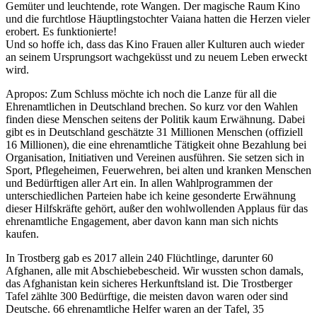
Gemüter und leuchtende, rote Wangen. Der magische Raum Kino
und die furchtlose Häuptlingstochter Vaiana hatten die Herzen vieler
erobert. Es funktionierte!
Und so hoffe ich, dass das Kino Frauen aller Kulturen auch wieder
an seinem Ursprungsort wachgeküsst und zu neuem Leben erweckt
wird.
Apropos: Zum Schluss möchte ich noch die Lanze für all die
Ehrenamtlichen in Deutschland brechen. So kurz vor den Wahlen
finden diese Menschen seitens der Politik kaum Erwähnung. Dabei
gibt es in Deutschland geschätzte 31 Millionen Menschen (offiziell
16 Millionen), die eine ehrenamtliche Tätigkeit ohne Bezahlung bei
Organisation, Initiativen und Vereinen ausführen. Sie setzen sich in
Sport, Pflegeheimen, Feuerwehren, bei alten und kranken Menschen
und Bedürftigen aller Art ein. In allen Wahlprogrammen der
unterschiedlichen Parteien habe ich keine gesonderte Erwähnung
dieser Hilfskräfte gehört, außer den wohlwollenden Applaus für das
ehrenamtliche Engagement, aber davon kann man sich nichts
kaufen.
In Trostberg gab es 2017 allein 240 Flüchtlinge, darunter 60
Afghanen, alle mit Abschiebebescheid. Wir wussten schon damals,
das Afghanistan kein sicheres Herkunftsland ist. Die Trostberger
Tafel zählte 300 Bedürftige, die meisten davon waren oder sind
Deutsche. 66 ehrenamtliche Helfer waren an der Tafel, 35