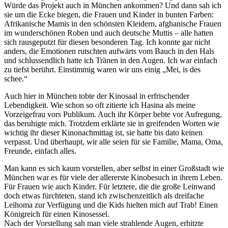
Würde das Projekt auch in München ankommen? Und dann sah ich
sie um die Ecke biegen, die Frauen und Kinder in bunten Farben:
Afrikanische Mamis in den schönsten Kleidern, afghanische Frauen
im wunderschönen Roben und auch deutsche Muttis – alle hatten
sich rausgeputzt für diesen besonderen Tag. Ich konnte gar nicht
anders, die Emotionen rutschten aufwärts vom Bauch in den Hals
und schlussendlich hatte ich Tränen in den Augen. Ich war einfach
zu tiefst berührt. Einstimmig waren wir uns einig „Mei, is des
schee.“
Auch hier in München tobte der Kinosaal in erfrischender
Lebendigkeit. Wie schon so oft zitierte ich Hasina als meine
Vorzeigefrau vors Publikum. Auch ihr Körper bebte vor Aufregung,
das beruhigte mich. Trotzdem erklärte sie in greifenden Worten wie
wichtig ihr dieser Kinonachmittag ist, sie hatte bis dato keinen
verpasst. Und überhaupt, wir alle seien für sie Familie, Mama, Oma,
Freunde, einfach alles.
Man kann es sich kaum vorstellen, aber selbst in einer Großstadt wie
München war es für viele der allererste Kinobesuch in ihrem Leben.
Für Frauen wie auch Kinder. Für letztere, die die große Leinwand
doch etwas fürchteten, stand ich zwischenzeitlich als dreifache
Leihoma zur Verfügung und die Kids hielten mich auf Trab! Einen
Königreich für einen Kinosessel.
Nach der Vorstellung sah man viele strahlende Augen, erhitzte