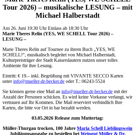
Tour 2026) – musikalische LESUNG – mit
Michael Halberstadt
Am 26. Juni 19:30 Uhr Einlass ab 18:30 Uhr
Marie Theres Relin (YES, WE SCHELL Tour 2026) –
LESUNG –
Marie Theres Relin auf Tournee zu ihrem Buch „YES, WE
SCHELL!“, musikalisch begleitet von Michael Halberstadt,
Kulturpreisträger der Stadt Kaiserslautern nutzen unser tolles
Ambiente für ihre Lesung.
Eintritt: € 19.– inkl. Begrüßung mit VIVANTE SECCO Karten
unter
info@mueller-dr-becker.de
oder T.: 06243-5524
Sie können gerne eine Mail an
info@mueller-dr-becker.de
mit der
Anzahl der Personen schicken. Es wird keine Vorkasse verlangt, wir
vertrauen auf Ihr Kommen. Die Mail reserviert verbindlich Ihre
Karten, die bitte vor Ort in bar bezahlt werden.
03.05.2026 Release zum Muttertag:
Müller-Thurgau trocken, 100 Jahre
Maria Schell Lieblingswein
Jubiläumsausgabe zu bestellen bei
Weingut Müller & Dr.