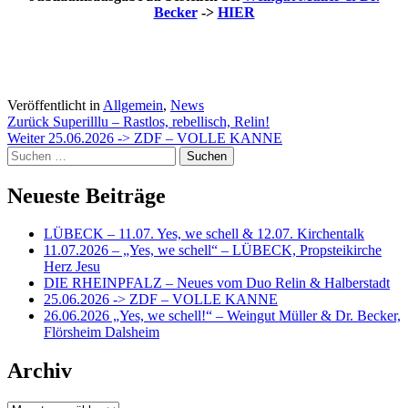
Becker
->
HIER
Veröffentlicht in
Allgemein
,
News
Beitragsnavigation
Zurück
Superilllu – Rastlos, rebellisch, Relin!
Weiter
25.06.2026 -> ZDF – VOLLE KANNE
Suchen
nach:
Neueste Beiträge
LÜBECK – 11.07. Yes, we schell & 12.07. Kirchentalk
11.07.2026 – „Yes, we schell“ – LÜBECK, Propsteikirche
Herz Jesu
DIE RHEINPFALZ – Neues vom Duo Relin & Halberstadt
25.06.2026 -> ZDF – VOLLE KANNE
26.06.2026 „Yes, we schell!“ – Weingut Müller & Dr. Becker,
Flörsheim Dalsheim
Archiv