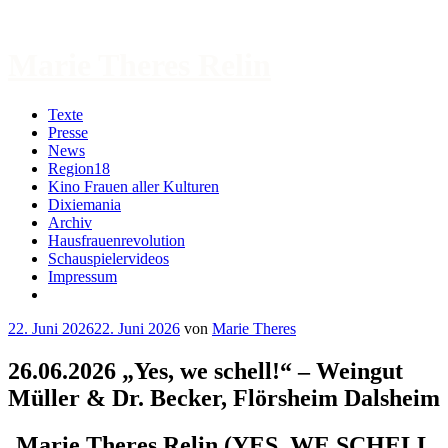
Zum
Inhalt
springen
Marie Theres Relin
Texte
Presse
News
Region18
Kino Frauen aller Kulturen
Dixiemania
Archiv
Hausfrauenrevolution
Schauspielervideos
Impressum
More
22. Juni 2026
22. Juni 2026
von
Marie Theres
26.06.2026 „Yes, we schell!“ – Weingut
Müller & Dr. Becker, Flörsheim Dalsheim
Marie Theres Relin (YES, WE SCHELL