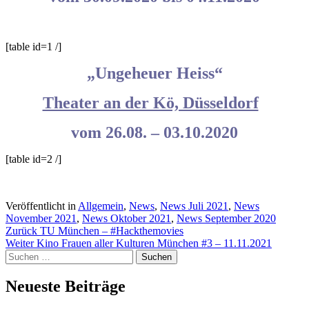
[table id=1 /]
„Ungeheuer Heiss“
Theater an der Kö, Düsseldorf
vom 26.08. – 03.10.2020
[table id=2 /]
Veröffentlicht in
Allgemein
,
News
,
News Juli 2021
,
News
November 2021
,
News Oktober 2021
,
News September 2020
Beitragsnavigation
Zurück
TU München – #Hackthemovies
Weiter
Kino Frauen aller Kulturen München #3 – 11.11.2021
Suchen
nach:
Neueste Beiträge