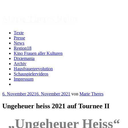
Zum
Inhalt
springen
Marie Theres Relin
Texte
Presse
News
Region18
Kino Frauen aller Kulturen
Dixiemania
Archiv
Hausfrauenrevolution
Schauspielervideos
Impressum
More
6. November 2021
6. November 2021
von
Marie Theres
Ungeheuer heiss 2021 auf Tournee II
„Ungeheuer Heiss“