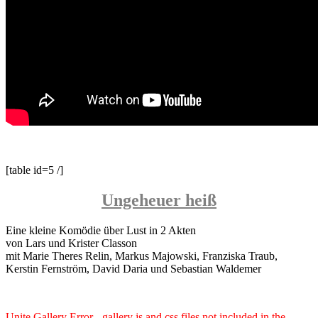
[table id=5 /]
Ungeheuer heiß
Eine kleine Komödie über Lust in 2 Akten
von Lars und Krister Classon
mit Marie Theres Relin, Markus Majowski, Franziska Traub,
Kerstin Fernström, David Daria und Sebastian Waldemer
Unite Gallery Error - gallery js and css files not included in the