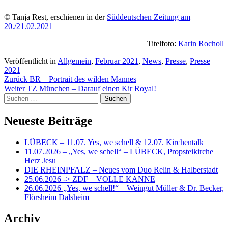
© Tanja Rest, erschienen in der
Süddeutschen Zeitung am
20./21.02.2021
Titelfoto:
Karin Rocholl
Veröffentlicht in
Allgemein
,
Februar 2021
,
News
,
Presse
,
Presse
2021
Beitragsnavigation
Zurück
BR – Portrait des wilden Mannes
Weiter
TZ München – Darauf einen Kir Royal!
Suchen
nach:
Neueste Beiträge
LÜBECK – 11.07. Yes, we schell & 12.07. Kirchentalk
11.07.2026 – „Yes, we schell“ – LÜBECK, Propsteikirche
Herz Jesu
DIE RHEINPFALZ – Neues vom Duo Relin & Halberstadt
25.06.2026 -> ZDF – VOLLE KANNE
26.06.2026 „Yes, we schell!“ – Weingut Müller & Dr. Becker,
Flörsheim Dalsheim
Archiv