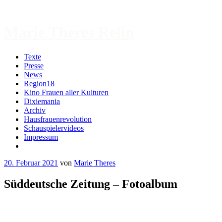
Zum
Inhalt
springen
Marie Theres Relin
Texte
Presse
News
Region18
Kino Frauen aller Kulturen
Dixiemania
Archiv
Hausfrauenrevolution
Schauspielervideos
Impressum
More
20. Februar 2021
von
Marie Theres
Süddeutsche Zeitung – Fotoalbum