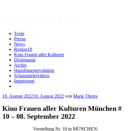
Zum
Inhalt
springen
Marie Theres Relin
Texte
Presse
News
Region18
Kino Frauen aller Kulturen
Dixiemania
Archiv
Hausfrauenrevolution
Schauspielervideos
Impressum
More
18. August 2022
19. August 2022
von
Marie Theres
Kino Frauen aller Kulturen München #
10 – 08. September 2022
Vorstellung Nr. 10 in MÜNCHEN: