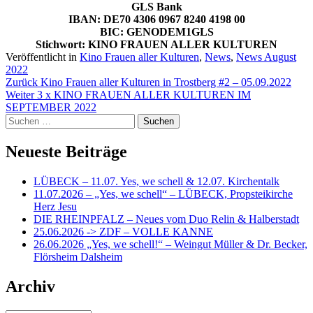
GLS Bank
IBAN: DE70 4306 0967 8240 4198 00
BIC: GENODEM1GLS
Stichwort: KINO FRAUEN ALLER KULTUREN
Veröffentlicht in
Kino Frauen aller Kulturen
,
News
,
News August
2022
Beitragsnavigation
Zurück
Kino Frauen aller Kulturen in Trostberg #2 – 05.09.2022
Weiter
3 x KINO FRAUEN ALLER KULTUREN IM
SEPTEMBER 2022
Suchen
nach:
Neueste Beiträge
LÜBECK – 11.07. Yes, we schell & 12.07. Kirchentalk
11.07.2026 – „Yes, we schell“ – LÜBECK, Propsteikirche
Herz Jesu
DIE RHEINPFALZ – Neues vom Duo Relin & Halberstadt
25.06.2026 -> ZDF – VOLLE KANNE
26.06.2026 „Yes, we schell!“ – Weingut Müller & Dr. Becker,
Flörsheim Dalsheim
Archiv