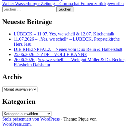
Weiter
Wasserburger Zeitung – Corona hat Frauen zurückgeworfen
Suchen
nach:
Neueste Beiträge
LÜBECK – 11.07. Yes, we schell & 12.07. Kirchentalk
11.07.2026 – „Yes, we schell“ – LÜBECK, Propsteikirche
Herz Jesu
DIE RHEINPFALZ – Neues vom Duo Relin & Halberstadt
25.06.2026 -> ZDF – VOLLE KANNE
26.06.2026 „Yes, we schell!“ – Weingut Müller & Dr. Becker,
Flörsheim Dalsheim
Archiv
Archiv
Kategorien
Kategorien
Stolz präsentiert von WordPress
·
Theme: Pique von
WordPress.com
.