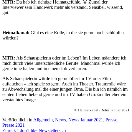
MTR:
Da hab ich richtige Heimatgefühle. 🙂 Zumal der
Interviewer sein Handwerk mehr als verstand. Sensibel, wissend,
gut.
Heimatkanal:
Gibt es eine Rolle, in die sie gerne noch schlüpfen
würden?
MTR:
Als Schauspielerin oder im Leben? Im Leben mäandere ich
mich durch viele unterschiedliche Berufe. Manchmal würde ich
gerne inne halten und in einem Job verharren.
Als Schauspielerin würde ich gerne öfter im TV oder Film
auftauchen – ich spiele so gern. Auch im Theater. Traumrolle wäre
zu Abwechslung mal die einer jungen Oma. Die bin ich nämlich im
echten Leben liebend gerne und im TV haben Großmütter eher ein
verstaubtes Image.
© Heimatkanal /Relin Januar 2021
Veröffentlicht in
Allgemein
,
News
,
News Januar 2021
,
Presse
,
Presse 2021
Beitragsnavigation
Zurück
I don’t like Newsletters ;-)