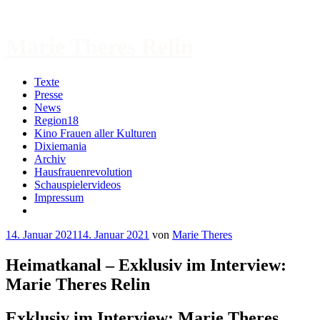
Zum
Inhalt
springen
Marie Theres Relin
Texte
Presse
News
Region18
Kino Frauen aller Kulturen
Dixiemania
Archiv
Hausfrauenrevolution
Schauspielervideos
Impressum
More
14. Januar 2021
14. Januar 2021
von
Marie Theres
Heimatkanal – Exklusiv im Interview:
Marie Theres Relin
Exklusiv im Interview: Marie Theres