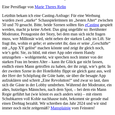
Eine Persiflage von
Marie Theres Relin
Letzthin bekam ich eine Casting-Anfrage: Für eine Werbung
wurden zwei „starke“ Schauspielerinnen im „besten Alter“ zwischen
50 und 70 gesucht. Bitte, beide Szenen sollten fürs
eCasting
gespielt
werden, macht ja keine Arbeit. Das ging ungefähr so: Berühmter
Moderator, Protagonist der Story, bei dem man sich nicht fragen
muss, wer Millionär wird, steht neben der starken Lady im Lift. Sie
fragt ihn, wohin er gehe; er antwortet ihr, dass er seine „Geschäfte“
mit „App XY gelöst“ machen könnte und zeigt ihr gleich noch,
wie’s geht. Sie, zu blöd, mit einer App oder einem Handy
umzugehen – wohlgemerkt, wir sprechen noch immer von der
starken Frau im besten Alter – kann ihr Glück gar nicht fassen,
endlich einen Mann getroffen zu haben, der ihr zeigt, wie’s geht. In
der zweiten Szene in der Hotellobby flippt sie gleich ganz aus, weil
der Herr der Schöpfung die Güte hatte, sie über die besagte App
aufzuklären und schreit „Eine Revolution!“ und zwar so laut, dass
sich die Gäste in der Lobby umdrehen. Während der Moderator, ein
altes, hutzeliges Männchen, nach dem Spot, – bei dem ein Mann
Regie geführt hat (wie könnt es auch anders sein) – mit einem
Schubkarren voll Kohle nachhause trabt, bekommt sie gerade mal
einen Drehtag bezahlt. Wir schreiben das Jahr 2024 und wir sind
immer noch nicht zeitgemäß?
Mansplainig
vom Feinsten!