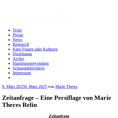
Zum
Inhalt
springen
Marie Theres Relin
Texte
Presse
News
Region18
Kino Frauen aller Kulturen
Dixiemania
Archiv
Hausfrauenrevolution
Schauspielervideos
Impressum
More
8. März 2025
8. März 2025
von
Marie Theres
Zeitanfrage – Eine Persiflage von Marie
Theres Relin
Zeitanfrage