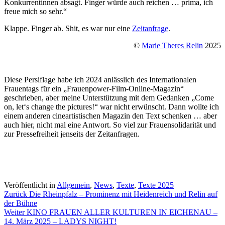
Konkurrentinnen absagt. Finger würde auch reichen … prima, ich
freue mich so sehr.“
Klappe. Finger ab. Shit, es war nur eine
Zeitanfrage
.
©
Marie Theres Relin
2025
Diese Persiflage habe ich 2024 anlässlich des Internationalen
Frauentags für ein „Frauenpower-Film-Online-Magazin“
geschrieben, aber meine Unterstützung mit dem Gedanken „Come
on, let‘s change the pictures!“ war nicht erwünscht. Dann wollte ich
einem anderen cineartistischen Magazin den Text schenken … aber
auch hier, nicht mal eine Antwort. So viel zur Frauensolidarität und
zur Pressefreiheit jenseits der Zeitanfragen.
Veröffentlicht in
Allgemein
,
News
,
Texte
,
Texte 2025
Beitragsnavigation
Zurück
Die Rheinpfalz – Prominenz mit Heidenreich und Relin auf
der Bühne
Weiter
KINO FRAUEN ALLER KULTUREN IN EICHENAU –
14. März 2025 – LADYS NIGHT!