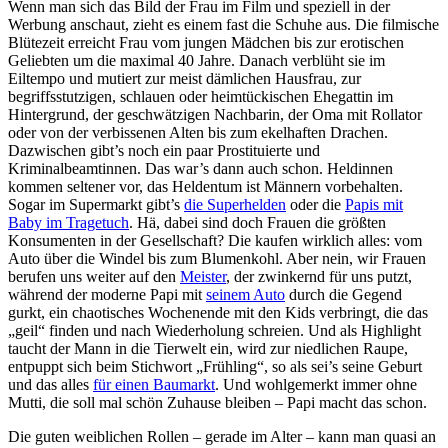
Wenn man sich das Bild der Frau im Film und speziell in der
Werbung anschaut, zieht es einem fast die Schuhe aus. Die filmische
Blütezeit erreicht Frau vom jungen Mädchen bis zur erotischen
Geliebten um die maximal 40 Jahre. Danach verblüht sie im
Eiltempo und mutiert zur meist dämlichen Hausfrau, zur
begriffsstutzigen, schlauen oder heimtückischen Ehegattin im
Hintergrund, der geschwätzigen Nachbarin, der Oma mit Rollator
oder von der verbissenen Alten bis zum ekelhaften Drachen.
Dazwischen gibt’s noch ein paar Prostituierte und
Kriminalbeamtinnen. Das war’s dann auch schon. Heldinnen
kommen seltener vor, das Heldentum ist Männern vorbehalten.
Sogar im Supermarkt gibt’s
die Superhelden
oder die
Papis mit
Baby im Tragetuch
. Hä, dabei sind doch Frauen die größten
Konsumenten in der Gesellschaft? Die kaufen wirklich alles: vom
Auto über die Windel bis zum Blumenkohl. Aber nein, wir Frauen
berufen uns weiter auf den
Meister
, der zwinkernd für uns putzt,
während der moderne Papi mit
seinem Auto
durch die Gegend
gurkt, ein chaotisches Wochenende mit den Kids verbringt, die das
„geil“ finden und nach Wiederholung schreien. Und als Highlight
taucht der Mann in die Tierwelt ein, wird zur niedlichen Raupe,
entpuppt sich beim Stichwort „Frühling“, so als sei’s seine Geburt
und das alles
für einen Baumarkt
. Und wohlgemerkt immer ohne
Mutti, die soll mal schön Zuhause bleiben – Papi macht das schon.
Die guten weiblichen Rollen – gerade im Alter – kann man quasi an