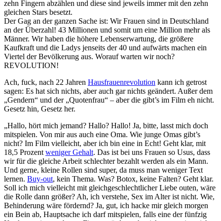
zehn Fingern abzählen und diese sind jeweils immer mit den zehn
gleichen Stars besetzt.
Der Gag an der ganzen Sache ist: Wir Frauen sind in Deutschland
an der Überzahl! 43 Millionen und somit um eine Million mehr als
Männer. Wir haben die höhere Lebenserwartung, die größere
Kaufkraft und die Ladys jenseits der 40 und aufwärts machen ein
Viertel der Bevölkerung aus. Worauf warten wir noch?
REVOLUTION!
Ach, fuck, nach 22 Jahren
Hausfrauenrevolution
kann ich getrost
sagen: Es hat sich nichts, aber auch gar nichts geändert. Außer dem
„Gendern“ und der „Quotenfrau“ – aber die gibt’s im Film eh nicht.
Gesetz hin, Gesetz her.
„Hallo, hört mich jemand? Hallo? Hallo! Ja, bitte, lasst mich doch
mitspielen. Von mir aus auch eine Oma. Wie junge Omas gibt’s
nicht? Im Film vielleicht, aber ich bin eine in Echt! Geht klar, mit
18,5 Prozent
weniger Gehalt
. Das ist bei uns Frauen so Usus, dass
wir für die gleiche Arbeit schlechter bezahlt werden als ein Mann.
Und gerne, kleine Rollen sind super, da muss man weniger Text
lernen.
Buy-out
, kein Thema. Was? Botox, keine Falten? Geht klar.
Soll ich mich vielleicht mit gleichgeschlechtlicher Liebe outen, wäre
die Rolle dann größer? Ah, ich verstehe, Sex im Alter ist nicht. Wie,
Behinderung wäre fördernd? Ja, gut, ich hacke mir gleich morgen
ein Bein ab, Hauptsache ich darf mitspielen, falls eine der fünfzig