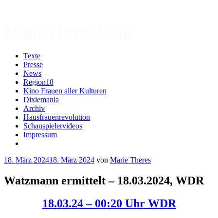
Zum
Inhalt
springen
Marie Theres Relin
Texte
Presse
News
Region18
Kino Frauen aller Kulturen
Dixiemania
Archiv
Hausfrauenrevolution
Schauspielervideos
Impressum
More
18. März 2024
18. März 2024
von
Marie Theres
Watzmann ermittelt – 18.03.2024, WDR
18.03.24 – 00:20 Uhr WDR