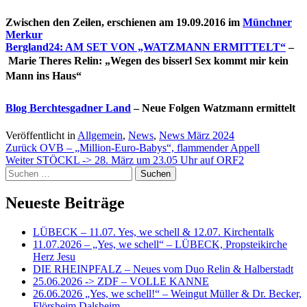
Zwischen den Zeilen, erschienen am 19.09.2016 im
Münchner
Merkur
Bergland24: AM SET VON „WATZMANN ERMITTELT“
–
Marie Theres Relin: „Wegen des bisserl Sex kommt mir kein
Mann ins Haus“
Blog Berchtesgadner Land
– Neue Folgen Watzmann ermittelt
Veröffentlicht in
Allgemein
,
News
,
News März 2024
Beitragsnavigation
Zurück
OVB – „Million-Euro-Babys“, flammender Appell
Weiter
STÖCKL -> 28. März um 23.05 Uhr auf ORF2
Suchen
nach:
Neueste Beiträge
LÜBECK – 11.07. Yes, we schell & 12.07. Kirchentalk
11.07.2026 – „Yes, we schell“ – LÜBECK, Propsteikirche
Herz Jesu
DIE RHEINPFALZ – Neues vom Duo Relin & Halberstadt
25.06.2026 -> ZDF – VOLLE KANNE
26.06.2026 „Yes, we schell!“ – Weingut Müller & Dr. Becker,
Flörsheim Dalsheim