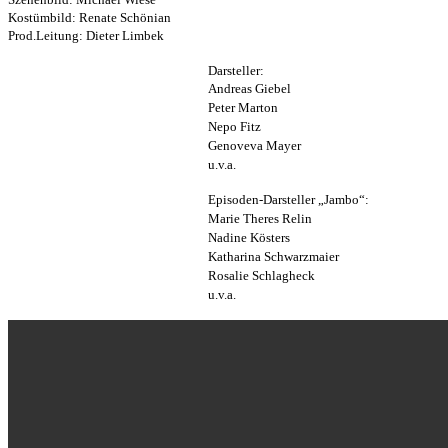
Kostümbild: Renate Schönian
Prod.Leitung: Dieter Limbek
Darsteller:
Andreas Giebel
Peter Marton
Nepo Fitz
Genoveva Mayer
u.v.a.
Episoden-Darsteller „Jambo“:
Marie Theres Relin
Nadine Kösters
Katharina Schwarzmaier
Rosalie Schlagheck
u.v.a.