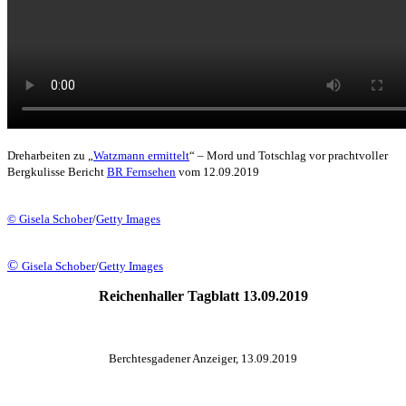
Dreharbeiten zu „
Watzmann ermittelt
“ – Mord und Totschlag vor prachtvoller
Bergkulisse Bericht
BR Fernsehen
vom 12.09.2019
© Gisela Schober
/
Getty Images
©
Gisela Schober
/
Getty Images
Reichenhaller Tagblatt 13.09.2019
Berchtesgadener Anzeiger, 13.09.2019