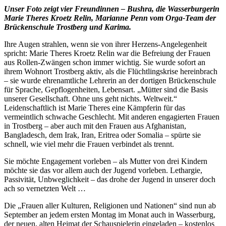
Unser Foto zeigt vier Freundinnen – Bushra, die Wasserburgerin
Marie Theres Kroetz Relin, Marianne Penn vom Orga-Team der
Brückenschule Trostberg und Karima.
Ihre Augen strahlen, wenn sie von ihrer Herzens-Angelegenheit
spricht: Marie Theres Kroetz Relin war die Befreiung der Frauen
aus Rollen-Zwängen schon immer wichtig. Sie wurde sofort an
ihrem Wohnort Trostberg aktiv, als die Flüchtlingskrise hereinbrach
– sie wurde ehrenamtliche Lehrerin an der dortigen Brückenschule
für Sprache, Gepflogenheiten, Lebensart. „Mütter sind die Basis
unserer Gesellschaft. Ohne uns geht nichts. Weltweit.“
Leidenschaftlich ist Marie Theres eine Kämpferin für das
vermeintlich schwache Geschlecht. Mit anderen engagierten Frauen
in Trostberg – aber auch mit den Frauen aus Afghanistan,
Bangladesch, dem Irak, Iran, Eritrea oder Somalia – spürte sie
schnell, wie viel mehr die Frauen verbindet als trennt.
Sie möchte Engagement vorleben – als Mutter von drei Kindern
möchte sie das vor allem auch der Jugend vorleben. Lethargie,
Passivität, Unbweglichkeit – das drohe der Jugend in unserer doch
ach so vernetzten Welt …
Die „Frauen aller Kulturen, Religionen und Nationen“ sind nun ab
September an jedem ersten Montag im Monat auch in Wasserburg,
der neuen, alten Heimat der Schauspielerin eingeladen – kostenlos