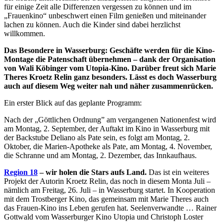
für einige Zeit alle Differenzen vergessen zu können und im
„Frauenkino“ unbeschwert einen Film genießen und miteinander
lachen zu können. Auch die Kinder sind dabei herzlichst
willkommen.
Das Besondere in Wasserburg: Geschäfte werden für die Kino-
Montage die Patenschaft übernehmen – dank der Organisation
von Wali Köbinger vom Utopia-Kino. Darüber freut sich Marie
Theres Kroetz Relin ganz besonders. Lässt es doch Wasserburg
auch auf diesem Weg weiter nah und näher zusammenrücken.
Ein erster Blick auf das geplante Programm:
Nach der „Göttlichen Ordnung” am vergangenen Nationenfest wird
am Montag, 2. September, der Auftakt im Kino in Wasserburg mit
der Backstube Deliano als Pate sein, es folgt am Montag, 2.
Oktober, die Marien-Apotheke als Pate, am Montag, 4. November,
die Schranne und am Montag, 2. Dezember, das Innkaufhaus.
Region 18
– wir holen die Stars aufs Land.
Das ist ein weiteres
Projekt der Autorin Kroetz Relin, das noch in diesem Monta Juli –
nämlich am Freitag, 26. Juli – in Wasserburg startet. In Kooperation
mit dem Trostberger Kino, das gemeinsam mit Marie Theres auch
das Frauen-Kino ins Leben gerufen hat. Seelenverwandte … Rainer
Gottwald vom Wasserburger Kino Utopia und Christoph Loster