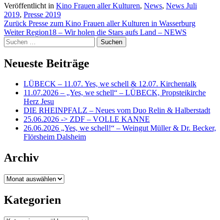
Veröffentlicht in
Kino Frauen aller Kulturen
,
News
,
News Juli
2019
,
Presse 2019
Beitragsnavigation
Zurück
Presse zum Kino Frauen aller Kulturen in Wasserburg
Weiter
Region18 – Wir holen die Stars aufs Land – NEWS
Suchen
nach:
Neueste Beiträge
LÜBECK – 11.07. Yes, we schell & 12.07. Kirchentalk
11.07.2026 – „Yes, we schell“ – LÜBECK, Propsteikirche
Herz Jesu
DIE RHEINPFALZ – Neues vom Duo Relin & Halberstadt
25.06.2026 -> ZDF – VOLLE KANNE
26.06.2026 „Yes, we schell!“ – Weingut Müller & Dr. Becker,
Flörsheim Dalsheim
Archiv
Archiv
Kategorien