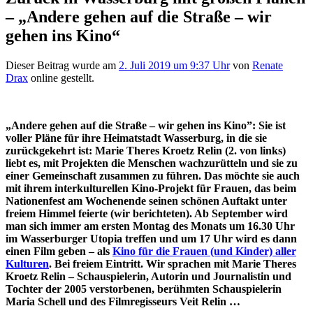
– „Andere gehen auf die Straße – wir
gehen ins Kino“
Dieser Beitrag wurde am
2. Juli 2019 um 9:37 Uhr
von
Renate
Drax
online gestellt.
„Andere gehen auf die Straße – wir gehen ins Kino”: Sie ist
voller Pläne für ihre Heimatstadt Wasserburg, in die sie
zurückgekehrt ist: Marie Theres Kroetz Relin (2. von links)
liebt es, mit Projekten die Menschen wachzurütteln und sie zu
einer Gemeinschaft zusammen zu führen. Das möchte sie auch
mit ihrem interkulturellen Kino-Projekt für Frauen, das beim
Nationenfest am Wochenende seinen schönen Auftakt unter
freiem Himmel feierte (wir berichteten). Ab September wird
man sich immer am ersten Montag des Monats um 16.30 Uhr
im Wasserburger Utopia treffen und um 17 Uhr wird es dann
einen Film geben – als
Kino für die Frauen (und Kinder) aller
Kulturen
. Bei freiem Eintritt. Wir sprachen mit Marie Theres
Kroetz Relin – Schauspielerin, Autorin und Journalistin und
Tochter der 2005 verstorbenen, berühmten Schauspielerin
Maria Schell und des Filmregisseurs Veit Relin …