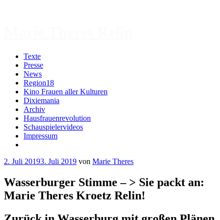
Zum
Inhalt
springen
Marie Theres Relin
Texte
Presse
News
Region18
Kino Frauen aller Kulturen
Dixiemania
Archiv
Hausfrauenrevolution
Schauspielervideos
Impressum
More
2. Juli 2019
3. Juli 2019
von
Marie Theres
Wasserburger Stimme – > Sie packt an:
Marie Theres Kroetz Relin!
Zurück in Wasserburg mit großen Plänen