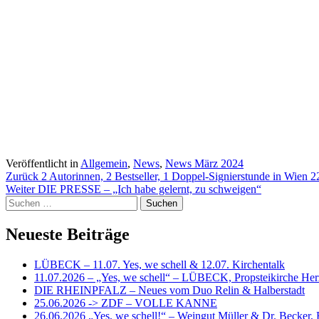
Veröffentlicht in
Allgemein
,
News
,
News März 2024
Beitragsnavigation
Zurück
2 Autorinnen, 2 Bestseller, 1 Doppel-Signierstunde in Wien 
Weiter
DIE PRESSE – „Ich habe gelernt, zu schweigen“
Suchen
nach:
Neueste Beiträge
LÜBECK – 11.07. Yes, we schell & 12.07. Kirchentalk
11.07.2026 – „Yes, we schell“ – LÜBECK, Propsteikirche Her
DIE RHEINPFALZ – Neues vom Duo Relin & Halberstadt
25.06.2026 -> ZDF – VOLLE KANNE
26.06.2026 „Yes, we schell!“ – Weingut Müller & Dr. Becker,