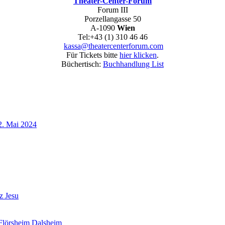
Theater-Center-Forum
Forum III
Porzellangasse 50
A-1090
Wien
Tel:+43 (1) 310 46 46
kassa@theatercenterforum.com
Für Tickets bitte
hier klicken
.
Büchertisch:
Buchhandlung List
22. Mai 2024
z Jesu
 Flörsheim Dalsheim