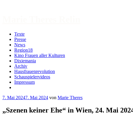
Zum
Inhalt
springen
Marie Theres Relin
Texte
Presse
News
Region18
Kino Frauen aller Kulturen
Dixiemania
Archiv
Hausfrauenrevolution
Schauspielervideos
Impressum
More
7. Mai 2024
7. Mai 2024
von
Marie Theres
„Szenen keiner Ehe“ in Wien, 24. Mai 202