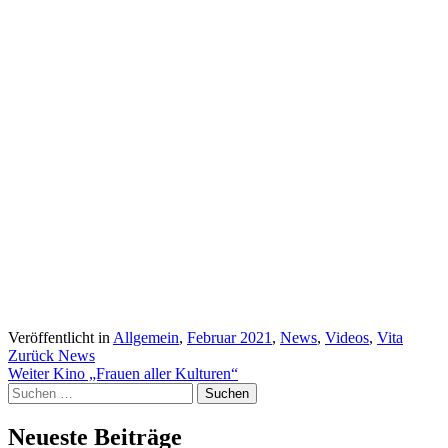
Veröffentlicht in
Allgemein
,
Februar 2021
,
News
,
Videos
,
Vita
Beitragsnavigation
Zurück
News
Weiter
Kino „Frauen aller Kulturen“
Suchen
nach:
Neueste Beiträge