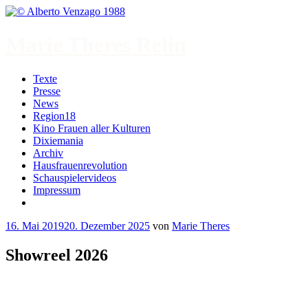
Zum
Inhalt
springen
Marie Theres Relin
Texte
Presse
News
Region18
Kino Frauen aller Kulturen
Dixiemania
Archiv
Hausfrauenrevolution
Schauspielervideos
Impressum
More
16. Mai 2019
20. Dezember 2025
von
Marie Theres
Showreel 2026