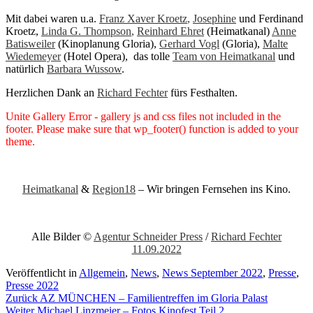
Mit dabei waren u.a.
Franz Xaver Kroetz
,
Josephine
und Ferdinand
Kroetz,
Linda G. Thompson
,
Reinhard Ehret
(Heimatkanal)
Anne
Batisweiler
(Kinoplanung Gloria),
Gerhard Vogl
(Gloria),
Malte
Wiedemeyer
(Hotel Opera), das tolle
Team von Heimatkanal
und
natürlich
Barbara Wussow
.
Herzlichen Dank an
Richard Fechter
fürs Festhalten.
Unite Gallery Error - gallery js and css files not included in the
footer. Please make sure that wp_footer() function is added to your
theme.
Heimatkanal
&
Region18
– Wir bringen Fernsehen ins Kino.
Alle Bilder ©
Agentur Schneider Press
/
Richard Fechter
11.09.2022
Veröffentlicht in
Allgemein
,
News
,
News September 2022
,
Presse
,
Presse 2022
Beitragsnavigation
Zurück
AZ MÜNCHEN – Familientreffen im Gloria Palast
Weiter
Michael Linzmeier – Fotos Kinofest Teil 2