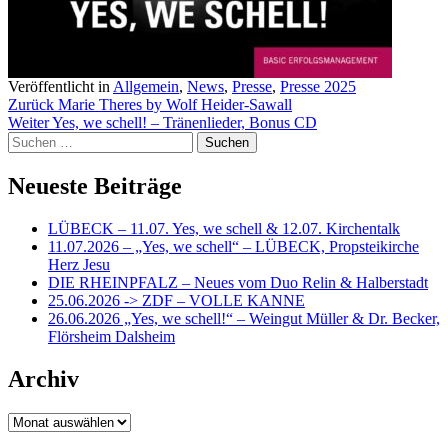
Veröffentlicht in
Allgemein
,
News
,
Presse
,
Presse 2025
Beitragsnavigation
Zurück
Marie Theres by Wolf Heider-Sawall
Weiter
Yes, we schell! – Tränenlieder, Bonus CD
Suchen
nach:
Neueste Beiträge
LÜBECK – 11.07. Yes, we schell & 12.07. Kirchentalk
11.07.2026 – „Yes, we schell“ – LÜBECK, Propsteikirche
Herz Jesu
DIE RHEINPFALZ – Neues vom Duo Relin & Halberstadt
25.06.2026 -> ZDF – VOLLE KANNE
26.06.2026 „Yes, we schell!“ – Weingut Müller & Dr. Becker,
Flörsheim Dalsheim
Archiv
Archiv