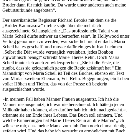
Bruder dann für mich kaufte. Da wurde unter anderem auch meine
Geburtsurkunde angeboten“.
Der amerikanische Regisseur Richard Brooks mit dem sie die
„Brüder Karamasow“ drehte sagte über die mehrfach
ausgezeichnete Schauspielerin: „Das professionelle Talent von
Maria Schell dürfte schwer zu übertreffen sein“. In Hollywood unter
Vertrag genommen zu werden, war sicherlich nicht einfach. Maria
Schell hat es geschafft und musste dafür einiges in Kauf nehmen.
„Selbst die Diät wurde vertraglich vereinbart, jedes Bonbon
argwöhnisch beäugt“ schreibt Marie Theres Relin. Doch Maria
Schell traute sich auch zu widersprechen. „Sie ist die Erste, die
zugibt, dass sie gelegentlich gegen die Regie gekämpft hat.“ Ein
Manuskript von Maria Schell ist Teil des Buches, ebenso ein Text
von Marias zweitem Ehemann, Veit Relin. Begegnungen, ein Leben
voller Höhen und Tiefen, das von der Presse oft begierig
ausgeschlachtet wurde.
»In meinem Fall haben Männer Frauen ausgenutzt. Ich hab die
Männer nie ausgenutzt, ich war nie berechnend. Ich hätte ja jeden
Millionär haben können, aber darüber hab ich nicht nachgedacht.«,
erkannte sie am Ende ihres Lebens. Das Buch soll erinnern. Und
welche Erinnerungen hat Marie Theres Relin an ihre Mama? „Ich
wünsche mir, dass meine Mama zum Jubiläum noch einmal richtig
gefeiert wird. Und das habe ich versucht zu ermöglichen mit Buch,