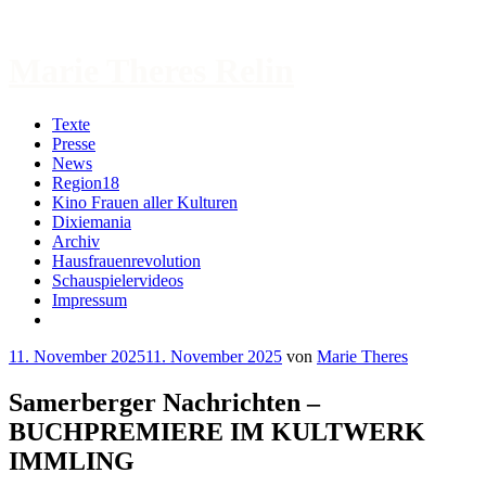
Zum
Inhalt
springen
Marie Theres Relin
Texte
Presse
News
Region18
Kino Frauen aller Kulturen
Dixiemania
Archiv
Hausfrauenrevolution
Schauspielervideos
Impressum
More
11. November 2025
11. November 2025
von
Marie Theres
Samerberger Nachrichten –
BUCHPREMIERE IM KULTWERK
IMMLING