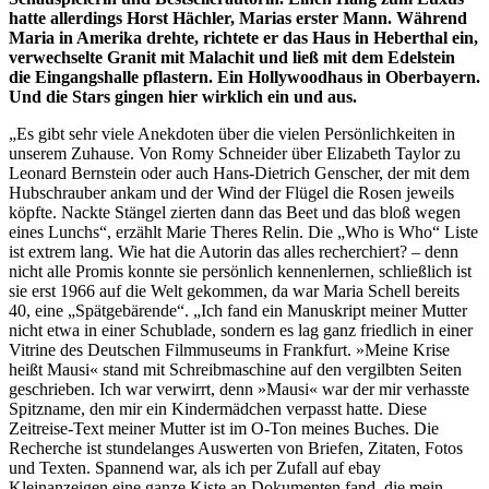
hatte allerdings Horst Hächler, Marias erster Mann. Während
Maria in Amerika drehte, richtete er das Haus in Heberthal ein,
verwechselte Granit mit Malachit und ließ mit dem Edelstein
die Eingangshalle pflastern. Ein Hollywoodhaus in Oberbayern.
Und die Stars gingen hier wirklich ein und aus.
„Es gibt sehr viele Anekdoten über die vielen Persönlichkeiten in
unserem Zuhause. Von Romy Schneider über Elizabeth Taylor zu
Leonard Bernstein oder auch Hans-Dietrich Genscher, der mit dem
Hubschrauber ankam und der Wind der Flügel die Rosen jeweils
köpfte. Nackte Stängel zierten dann das Beet und das bloß wegen
eines Lunchs“, erzählt Marie Theres Relin. Die „Who is Who“ Liste
ist extrem lang. Wie hat die Autorin das alles recherchiert? – denn
nicht alle Promis konnte sie persönlich kennenlernen, schließlich ist
sie erst 1966 auf die Welt gekommen, da war Maria Schell bereits
40, eine „Spätgebärende“. „Ich fand ein Manuskript meiner Mutter
nicht etwa in ei­ner Schublade, sondern es lag ganz friedlich in einer
Vitrine des Deutschen Filmmuseums in Frankfurt. »Meine Krise
heißt Mausi« stand mit Schreibmaschine auf den vergilbten Seiten
geschrieben. Ich war verwirrt, denn »Mausi« war der mir verhasste
Spitzname, den mir ein Kindermädchen verpasst hatte. Diese
Zeitreise-Text meiner Mutter ist im O-Ton meines Buches. Die
Recherche ist stundelanges Auswerten von Briefen, Zitaten, Fotos
und Texten. Spannend war, als ich per Zufall auf ebay
Kleinanzeigen eine ganze Kiste an Dokumenten fand, die mein