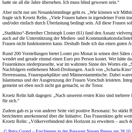
hatte sie all die Jahre übersehen. Ich muss blind gewesen sein.“
Aber nicht nur um Neuankömmlinge geht es. „Wie können wir Mitbürge
fragte sich Kroetz Relin. „Viele Frauen haben in irgendeiner Form tr
und/oder einfach durch Überlastung bedingt sein. All diese Frauen so
„Stadtkino“-Betreiber Christoph Loster (61) fand den Ansatz vielver
auch auf die Unterstützung der Medien- und Kommunikationsfachstelle 
Frauen nicht funktionieren kann. Deshalb finde ich das einen guten 
Rund 200 Vorstellungen bietet Loster pro Monat in seinen drei Sälen 
wendet und gerade einmal einen Euro pro Person kostet. Wer hätte da
Frauenkinos niederprasselte, war im wahrsten Sinne des Wortes ein „Sh
Nachfolgern entliehenen Mord-Drohungen. Auch von „Scharia-Kino“ wa
Herrensauna, Frauenparkplätze und Männerstammtische. Dabei waren e
Islamismus und der Ausgrenzung der Frauen Vorschub leisteten. Int
gemeint sei eben noch nicht gut gemacht, so ihr Tenor.
Kroetz Relin hält dagegen: „Nach unserem ersten Kino sind mehrere F
für sich.“
Zudem gab es ja von anderer Seite viel positive Resonanz: So stärk
berichteten anerkennend über die Initiative. Das Frauenkino geht we
Kroetz Relin: „Völkerverbindend den Horizont zu erweitern – auch d
© Petra Grond – Erschienen in der Passauer Neuen Presse am 28.10