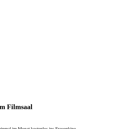
im Filmsaal
 einmal im Monat kostenlos ins Frauenkino