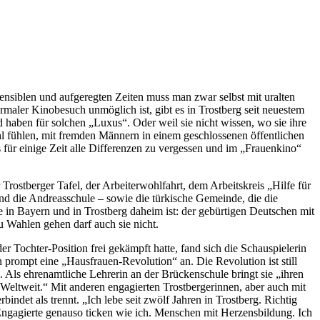
nsiblen und aufgeregten Zeiten muss man zwar selbst mit uralten
maler Kinobesuch unmöglich ist, gibt es in Trostberg seit neuestem
 haben für solchen „Luxus“. Oder weil sie nicht wissen, wo sie ihre
ohl fühlen, mit fremden Männern in einem geschlossenen öffentlichen
 für einige Zeit alle Differenzen zu vergessen und im „Frauenkino“
rostberger Tafel, der Arbeiterwohlfahrt, dem Arbeitskreis „Hilfe für
nd die Andreasschule – sowie die türkische Gemeinde, die die
ge in Bayern und in Trostberg daheim ist: der gebürtigen Deutschen mit
u Wahlen gehen darf auch sie nicht.
Tochter-Position frei gekämpft hatte, fand sich die Schauspielerin
n prompt eine „Hausfrauen-Revolution“ an. Die Revolution ist still
 Als ehrenamtliche Lehrerin an der Brückenschule bringt sie „ihren
 Weltweit.“ Mit anderen engagierten Trostbergerinnen, aber auch mit
ndet als trennt. „Ich lebe seit zwölf Jahren in Trostberg. Richtig
h Engagierte genauso ticken wie ich. Menschen mit Herzensbildung. Ich