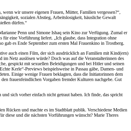
, wenn wir unsere eigenen Frauen, Mütter, Familien vergessen?“,
ngigkeit, sozialen Abstieg, Arbeitslosigkeit, häusliche Gewalt
nießen dürfen.“
l, Marianne Penn und Simone Ishaq sein Kino zur Verfügung. Zumal er
ür eine Vorführung liefert. „Ich glaube, dass Integration ohne
d so gab es Ende September zum ersten Mal Frauenkino in Trostberg.
tive auch einen Film, der sich ausdrücklich an Familien mit Kind(ern)
nd im Netz auslösen würde? Doch was auf die Veranstalterinnen des
che, gespickt mit sexuellen Beleidigungen und bei Hitler und seinen
 „Echte Kerle“-Previews beispielsweise in Passau gäbe, Damen- und
ten. Einige wenige Frauen beklagten, dass die Initiatorinnen dem
 den frauenfeindlichen Vorgaben fremder Kulturen nachgebe. Gut
d sich vorher einfach nicht getraut haben. Ich finde, das spricht
 den Rücken und machte es im Stadtblatt publik. Verschiedene Medien
h für diese und die nächsten Vorführungen wünscht? Marie Theres