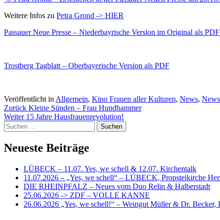
Weitere Infos zu
Petra Grond -> HIER
Passauer Neue Presse – Niederbayrische Version im Original als PDF
Trostberg Tagblatt – Oberbayerische Version als PDF
Veröffentlicht in
Allgemein
,
Kino Frauen aller Kulturen
,
News
,
News
Beitragsnavigation
Zurück
Kleine Sünden – Frau Hundhammer
Weiter
15 Jahre Hausfrauenrevolution!
Suchen
nach:
Neueste Beiträge
LÜBECK – 11.07. Yes, we schell & 12.07. Kirchentalk
11.07.2026 – „Yes, we schell“ – LÜBECK, Propsteikirche Her
DIE RHEINPFALZ – Neues vom Duo Relin & Halberstadt
25.06.2026 -> ZDF – VOLLE KANNE
26.06.2026 „Yes, we schell!“ – Weingut Müller & Dr. Becker,