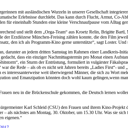
rinnen mit ausländischen Wurzeln in unserer Gesellschaft integrieren
aumatische Erlebnisse durchlebt. Das kann durch Flucht, Armut, Co-Abhä
llen für eineinhalb Stunden eine kleine Verschnaufpause vom Alltag ge
sprechend und stellt dem „Orga-Team“ aus Kroetz Relin, Brigitte Bart
der Erzdiözese München-Freising zählen konnte, die den Film jeweils f
Ansatz, den ich als Programm-Kino gerne unterstütze“, sagt Loster. Un
an, darunter an jedem dritten Samstag im Rahmen einer Landkreis-Initia
 gedacht, dass ein einziger Nachmittagstermin pro Monat einen Aufsta
itstorm“, ein Sturm der Entrüstung, formuliert in vulgärster Fäkalspra
r die Rede – als ob es nicht seit Jahren bereits „Ladies First“- und
s interessanterweise weit überwiegend Männer, die sich zu Wort melde
egration und Emanzipation könnten doch wohl kaum gelingen,wenn man
rauen neu in die Brückenschule gekommen, die Deutsch lernen wollen un
t Bürgermeister Karl Schleid (CSU) den Frauen und ihrem Kino-Projekt
iter – als nächstes am Montag, 30. Oktober, um 15.30 Uhr. Was sie sic
en eigenen.“
.2017