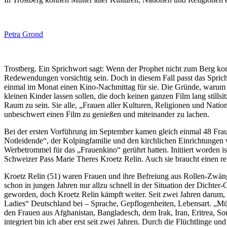
Petra Grond
Trostberg. Ein Sprichwort sagt: Wenn der Prophet nicht zum Berg ko
Redewendungen vorsichtig sein. Doch in diesem Fall passt das Sprich
einmal im Monat einen Kino-Nachmittag für sie. Die Gründe, warum ma
kleinen Kinder lassen sollen, die doch keinen ganzen Film lang still
Raum zu sein. Sie alle, „Frauen aller Kulturen, Religionen und Natio
unbeschwert einen Film zu genießen und miteinander zu lachen.
Bei der ersten Vorführung im September kamen gleich einmal 48 Fraue
Notleidende“, der Kolpingfamilie und den kirchlichen Einrichtungen 
Werbetrommel für das „Frauenkino“ gerührt hatten. Initiiert worden is
Schweizer Pass Marie Theres Kroetz Relin. Auch sie braucht einen reg
Kroetz Relin (51) waren Frauen und ihre Befreiung aus Rollen-Zwäng
schon in jungen Jahren nur allzu schnell in der Situation der Dichter
geworden, doch Kroetz Relin kämpft weiter. Seit zwei Jahren darum, 
Ladies“ Deutschland bei – Sprache, Gepflogenheiten, Lebensart. „Mütt
den Frauen aus Afghanistan, Bangladesch, dem Irak, Iran, Eritrea, Som
integriert bin ich aber erst seit zwei Jahren. Durch die Flüchtlinge 