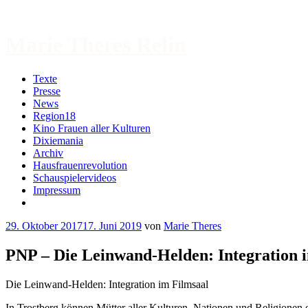
Zum
Inhalt
springen
Marie Theres Relin
Texte
Presse
News
Region18
Kino Frauen aller Kulturen
Dixiemania
Archiv
Hausfrauenrevolution
Schauspielervideos
Impressum
More
29. Oktober 2017
17. Juni 2019
von
Marie Theres
PNP – Die Leinwand-Helden: Integration 
Die Leinwand-Helden: Integration im Filmsaal
In Trostberg können Mütter aller Kulturen, Nationen und Religionen