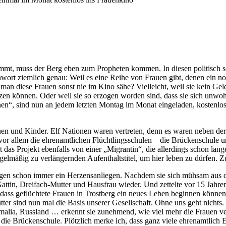
mmt, muss der Berg eben zum Propheten kommen. In diesen politisch se
wort ziemlich genau: Weil es eine Reihe von Frauen gibt, denen ein nor
n diese Frauen sonst nie im Kino sähe? Vielleicht, weil sie kein Geld
sitzen können. Oder weil sie so erzogen worden sind, dass sie sich unw
nen“, sind nun an jedem letzten Montag im Monat eingeladen, kostenlos
n und Kinder. Elf Nationen waren vertreten, denn es waren neben der T
vor allem die ehrenamtlichen Flüchtlingsschulen – die Brückenschule u
t das Projekt ebenfalls von einer „Migrantin“, die allerdings schon lan
elmäßig zu verlängernden Aufenthaltstitel, um hier leben zu dürfen. Z
en schon immer ein Herzensanliegen. Nachdem sie sich mühsam aus der 
-Gattin, Dreifach-Mutter und Hausfrau wieder. Und zettelte vor 15 Jahre
dass geflüchtete Frauen in Trostberg ein neues Leben beginnen können.
er sind nun mal die Basis unserer Gesellschaft. Ohne uns geht nichts.
alia, Russland … erkennt sie zunehmend, wie viel mehr die Frauen verbi
und die Brückenschule. Plötzlich merke ich, dass ganz viele ehrenamtlic