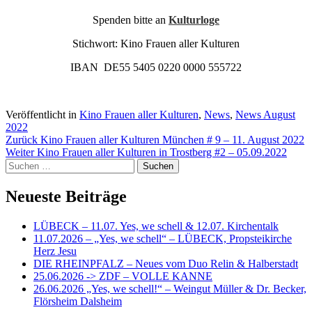
Spenden bitte an
Kulturloge
Stichwort: Kino Frauen aller Kulturen
IBAN DE55 5405 0220 0000 555722
Veröffentlicht in
Kino Frauen aller Kulturen
,
News
,
News August
2022
Beitragsnavigation
Zurück
Kino Frauen aller Kulturen München # 9 – 11. August 2022
Weiter
Kino Frauen aller Kulturen in Trostberg #2 – 05.09.2022
Suchen
nach:
Neueste Beiträge
LÜBECK – 11.07. Yes, we schell & 12.07. Kirchentalk
11.07.2026 – „Yes, we schell“ – LÜBECK, Propsteikirche
Herz Jesu
DIE RHEINPFALZ – Neues vom Duo Relin & Halberstadt
25.06.2026 -> ZDF – VOLLE KANNE
26.06.2026 „Yes, we schell!“ – Weingut Müller & Dr. Becker,
Flörsheim Dalsheim