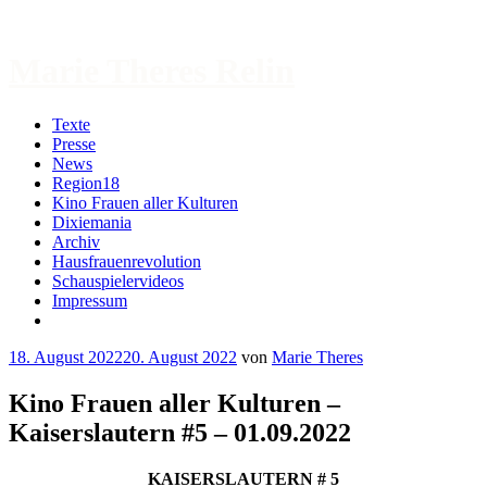
Zum
Inhalt
springen
Marie Theres Relin
Texte
Presse
News
Region18
Kino Frauen aller Kulturen
Dixiemania
Archiv
Hausfrauenrevolution
Schauspielervideos
Impressum
More
18. August 2022
20. August 2022
von
Marie Theres
Kino Frauen aller Kulturen –
Kaiserslautern #5 – 01.09.2022
KAISERSLAUTERN # 5