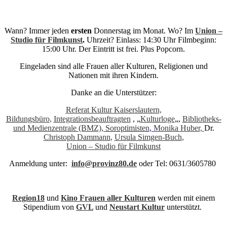
Wann? Immer jeden
ersten
Donnerstag im Monat. Wo? Im
Union –
Studio für Filmkunst
.
Uhrzeit? Einlass: 14:30 Uhr Filmbeginn:
15:00 Uhr. Der Eintritt ist frei. Plus Popcorn.
Eingeladen sind alle Frauen aller Kulturen, Religionen und
Nationen mit ihren Kindern.
Danke an die Unterstützer:
Referat Kultur Kaiserslautern,
Bildungsbüro
,
Integrationsbeauftragten
, „
Kulturloge
„,
Bibliotheks-
und Medienzentrale (BMZ),
Soroptimisten
,
Monika Huber,
Dr.
Christoph Dammann
,
Ursula Simgen-Buch
,
Union – Studio für Filmkunst
Anmeldung unter:
info@provinz80.de
oder Tel: 0631/3605780
Region18
und
Kino Frauen aller Kulturen
werden mit einem
Stipendium von
GVL
und
Neustart Kultur
unterstützt.