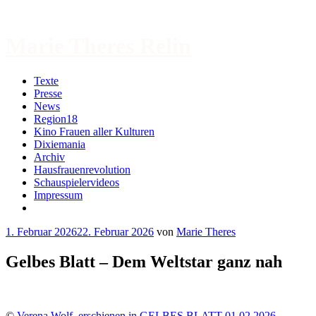
Zum
Inhalt
springen
Marie Theres Relin
Texte
Presse
News
Region18
Kino Frauen aller Kulturen
Dixiemania
Archiv
Hausfrauenrevolution
Schauspielervideos
Impressum
More
1. Februar 2026
22. Februar 2026
von
Marie Theres
Gelbes Blatt – Dem Weltstar ganz nah
©
Verena Wolf, erschienen in GELBES BLATT 01.02.2026