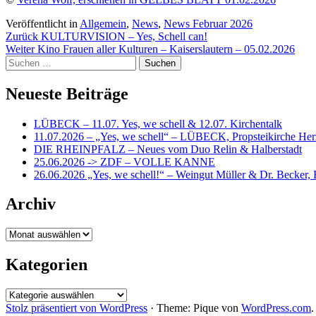
Veröffentlicht in
Allgemein
,
News
,
News Februar 2026
Beitragsnavigation
Zurück
KULTURVISION – Yes, Schell can!
Weiter
Kino Frauen aller Kulturen – Kaiserslautern – 05.02.2026
Suchen
nach:
Neueste Beiträge
LÜBECK – 11.07. Yes, we schell & 12.07. Kirchentalk
11.07.2026 – „Yes, we schell“ – LÜBECK, Propsteikirche Her
DIE RHEINPFALZ – Neues vom Duo Relin & Halberstadt
25.06.2026 -> ZDF – VOLLE KANNE
26.06.2026 „Yes, we schell!“ – Weingut Müller & Dr. Becker,
Archiv
Archiv
Kategorien
Kategorien
Stolz präsentiert von WordPress
·
Theme: Pique von
WordPress.com
.