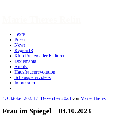
Zum
Inhalt
springen
Marie Theres Relin
Texte
Presse
News
Region18
Kino Frauen aller Kulturen
Dixiemania
Archiv
Hausfrauenrevolution
Schauspielervideos
Impressum
More
4. Oktober 2023
17. Dezember 2023
von
Marie Theres
Frau im Spiegel – 04.10.2023