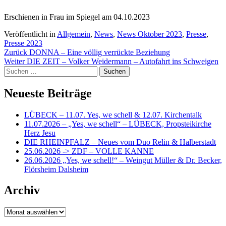
Erschienen in Frau im Spiegel am 04.10.2023
Veröffentlicht in
Allgemein
,
News
,
News Oktober 2023
,
Presse
,
Presse 2023
Beitragsnavigation
Zurück
DONNA – Eine völlig verrückte Beziehung
Weiter
DIE ZEIT – Volker Weidermann – Autofahrt ins Schweigen
Suchen
nach:
Neueste Beiträge
LÜBECK – 11.07. Yes, we schell & 12.07. Kirchentalk
11.07.2026 – „Yes, we schell“ – LÜBECK, Propsteikirche
Herz Jesu
DIE RHEINPFALZ – Neues vom Duo Relin & Halberstadt
25.06.2026 -> ZDF – VOLLE KANNE
26.06.2026 „Yes, we schell!“ – Weingut Müller & Dr. Becker,
Flörsheim Dalsheim
Archiv
Archiv