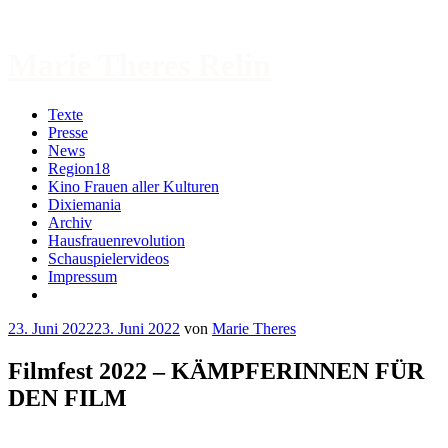
Zum
Inhalt
springen
Marie Theres Relin
Texte
Presse
News
Region18
Kino Frauen aller Kulturen
Dixiemania
Archiv
Hausfrauenrevolution
Schauspielervideos
Impressum
More
23. Juni 2022
23. Juni 2022
von
Marie Theres
Filmfest 2022 – KÄMPFERINNEN FÜR
DEN FILM