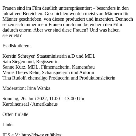
Frauen sind im Film deutlich unterrepräsentiert – besonders in den
lukrativen Bereichen. Geschichten werden meist von Männern für
Männer geschrieben, von diesen produziert und inszeniert. Dennoch
setzen sich immer mehr Frauen durch und bereichern den Film
dadurch enorm. Aber wer sind diese Frauen? Und was haben
sie erlebt?
Es diskutieren:
Kerstin Schreyer, Staatsministerin a.D und MDL
Satu Siegemund, Regisseurin
Sanne Kurz, MDL, Filmemacherin, Kamerafrau
Marie Theres Relin, Schauspielerin und Autorin
Tina Rudolf, ehemalige Producerin und Produktionsleiterin
Moderation: Irina Wanka
Sonntag, 26. Juni 2022, 11.00 – 13.00 Uhr
Karolinensaal / Amerikahaus
Offen für alle
Links
IDS e.V.
: http://ids-ev.eu/#blog