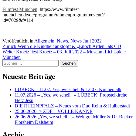
Filmfest München
: https://www.filmfest-
muenchen.de/de/programm/rahmenprogramm/event/?
id=7029&f=114
Veröffentlicht in
Allgemein
,
News
,
News Juni 2022
Beitragsnavigation
Zurück
Wenn die Kindheit anklopft & „Enoch Arden“ als CD
Weiter
Kroetz liest Kroetz – 03. Juli 2022 – Museum Lichtspiele
München
Suchen
nach:
Neueste Beiträge
LÜBECK – 11.07. Yes, we schell & 12.07. Kirchentalk
11.07.2026 – „Yes, we schell“ – LÜBECK, Propsteikirche
Herz Jesu
DIE RHEINPFALZ – Neues vom Duo Relin & Halberstadt
25.06.2026 -> ZDF – VOLLE KANNE
26.06.2026 „Yes, we schell!“ – Weingut Müller & Dr. Becker,
Flörsheim Dalsheim
Archiv