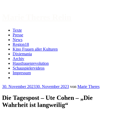
Zum
Inhalt
springen
Marie Theres Relin
Texte
Presse
News
Region18
Kino Frauen aller Kulturen
Dixiemania
Archiv
Hausfrauenrevolution
Schauspielervideos
Impressum
More
30. November 2023
30. November 2023
von
Marie Theres
Die Tagespost – Ute Cohen – „Die
Wahrheit ist langweilig“