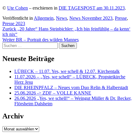
©
Ute Cohen
– erschienen in
DIE TAGESPOST am 30.11.2023
.
Veröffentlicht in
Allgemein
,
News
,
News November 2023
,
Presse
,
Presse 2023
Beitragsnavigation
Zurück
„20 Jahre“ Hans Steinbichler: „Ich bin feinfühlig – da kenn‘
ich nix“
Weiter
BR – Portrait des wilden Mannes
Suchen
nach:
Neueste Beiträge
LÜBECK – 11.07. Yes, we schell & 12.07. Kirchentalk
11.07.2026 – „Yes, we schell“ – LÜBECK, Propsteikirche
Herz Jesu
DIE RHEINPFALZ – Neues vom Duo Relin & Halberstadt
25.06.2026 -> ZDF – VOLLE KANNE
26.06.2026 „Yes, we schell!“ – Weingut Müller & Dr. Becker,
Flörsheim Dalsheim
Archiv
Archiv