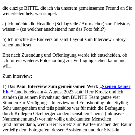
die einzige BITTE, die ich via unserem gemeinsamen Freund an Sie
weiterleiten ließ, war simpel:
a) Ich möchte die Headline (Schlagzeile / Aufmacher) zur Titelstory
wissen – (zu welcher anscheinend nur das Foto fehlt?)
b) Ich möchte die Endversion samt Layout zum Interview / Story
sehen und lesen
Erst nach Zusendung und Offenlegung werde ich entscheiden, ob
ich für ein weiteres Fotoshooting zur Verfügung stehen kann und
will.
Zum Interview:
1) Das
Paar-Interview zum gemeinsamen Werk
„Szenen keiner
Ehe“
fand bereits am 4. August 2023 statt! Herr Kroetz und ich
standen (in seinem Privathaus) dem BUNTE Team ganze vier
Stunden zur Verfügung – Interview und Fotoshooting plus Styling.
Sehr unangenehm und teils pietätlos war für mich die Befragung
durch Kollegen Otzelberger zu dem sensiblen Thema (inklusive
Namensnennung!) vor mir völlig unbekannten Menschen
(und immer dann, wenn Herr Kroetz zum Kaffee machen den Raum
verließ): dem Fotografen, dessen Assistenten und der Stylistin.