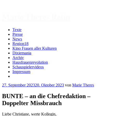
Zum
Inhalt
springen
Marie Theres Relin
Texte
Presse
News
Region18
Kino Frauen aller Kulturen
Dixiemania
Archiv
Hausfrauenrevolution
Schauspielervideos
Impressum
More
27. September 2023
20. Oktober 2023
von
Marie Theres
BUNTE – an die Chefredaktion –
Doppelter Missbrauch
Liebe Christiane, werte Kollegin,