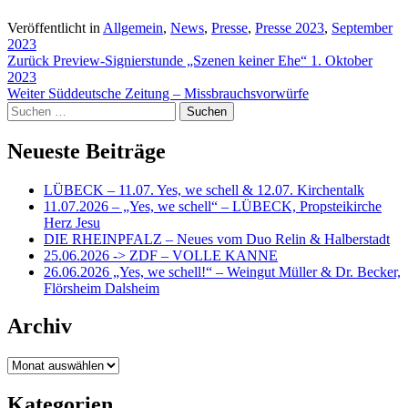
Veröffentlicht in
Allgemein
,
News
,
Presse
,
Presse 2023
,
September
2023
Beitragsnavigation
Zurück
Preview-Signierstunde „Szenen keiner Ehe“ 1. Oktober
2023
Weiter
Süddeutsche Zeitung – Missbrauchsvorwürfe
Suchen
nach:
Neueste Beiträge
LÜBECK – 11.07. Yes, we schell & 12.07. Kirchentalk
11.07.2026 – „Yes, we schell“ – LÜBECK, Propsteikirche
Herz Jesu
DIE RHEINPFALZ – Neues vom Duo Relin & Halberstadt
25.06.2026 -> ZDF – VOLLE KANNE
26.06.2026 „Yes, we schell!“ – Weingut Müller & Dr. Becker,
Flörsheim Dalsheim
Archiv
Archiv
Kategorien