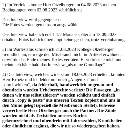
2) Im Vorfeld stimmte Herr Otzelberger am 04.08.2023 meinen
Bedingungen vom 03.08.2023 schriftlich zu
Das Interview wird gegengelesen
Die Fotos werden gemeinsam ausgewählt
Das Interview habe ich erst 1 1/2 Monate später am 18.09.2023
erhalten, Fotos hab ich überhaupt keine gesehen, trotz Vereinbarung.
3) Im Wartestatus schrieb ich 21.08.2023 Kollege Otzelberger
freundlich an, er möge den Missbrauch nicht im Artikel erwähnen,
er würde das Ende meines Textes verraten. Er vertröstete mich und
meinte ich hätte bald das Interview „als reine Grundlage“.
4) Das Interview, welches wir erst am 18.09.2023 erhielten, konnten
Herr Kroetz und ich leider nur noch „Augen zu“ und
„durchwinken“,
da fehlerhaft, handwerklich ungenau und
obendrein wurden Urheberrechte verletzt: Die Passagen, „in
denen wir uns selbst zitieren“ wurden schlicht und einfach
durch „copy & paste“ aus unseren Texten kopiert und uns in
den Mund gelegt (speziell die Missbrauch-Stelle!), teilweise
verwechselte Herr Otzelberger auch die Partner. Die Zitate
wurden nicht als Textstellen unseres Buches
gekennzeichnet und obendrein mit Jahreszahlen, Krankheiten
oder ähnlichem ergänzt, die wir nie so wiedergegeben haben.