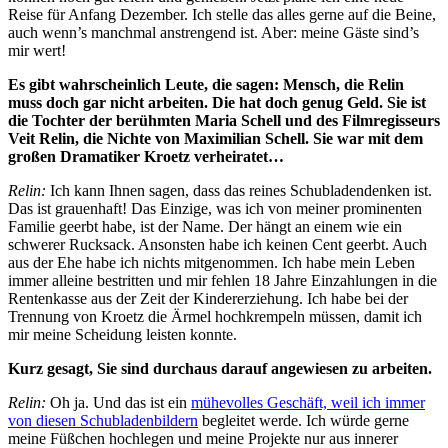
Reise für Anfang Dezember. Ich stelle das alles gerne auf die Beine,
auch wenn’s manchmal anstrengend ist. Aber: meine Gäste sind’s
mir wert!
Es gibt wahrscheinlich Leute, die sagen: Mensch, die Relin
muss doch gar nicht arbeiten. Die hat doch genug Geld. Sie ist
die Tochter der berühmten Maria Schell und des Filmregisseurs
Veit Relin, die Nichte von Maximilian Schell. Sie war mit dem
großen Dramatiker Kroetz verheiratet…
Relin:
Ich kann Ihnen sagen, dass das reines Schubladendenken ist.
Das ist grauenhaft! Das Einzige, was ich von meiner prominenten
Familie geerbt habe, ist der Name. Der hängt an einem wie ein
schwerer Rucksack. Ansonsten habe ich keinen Cent geerbt. Auch
aus der Ehe habe ich nichts mitgenommen. Ich habe mein Leben
immer alleine bestritten und mir fehlen 18 Jahre Einzahlungen in die
Rentenkasse aus der Zeit der Kindererziehung. Ich habe bei der
Trennung von Kroetz die Ärmel hochkrempeln müssen, damit ich
mir meine Scheidung leisten konnte.
Kurz gesagt, Sie sind durchaus darauf angewiesen zu arbeiten.
Relin:
Oh ja. Und das ist ein
mühevolles Geschäft, weil ich immer
von diesen Schubladenbildern
begleitet werde. Ich würde gerne
meine Füßchen hochlegen und meine Projekte nur aus innerer