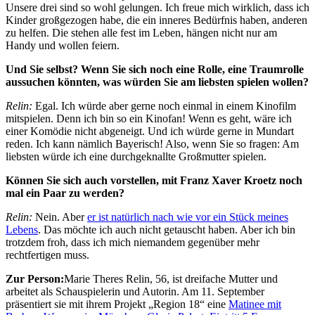
Unsere drei sind so wohl gelungen. Ich freue mich wirklich, dass ich
Kinder großgezogen habe, die ein inneres Bedürfnis haben, anderen
zu helfen. Die stehen alle fest im Leben, hängen nicht nur am
Handy und wollen feiern.
Und Sie selbst? Wenn Sie sich noch eine Rolle, eine Traumrolle
aussuchen könnten, was würden Sie am liebsten spielen wollen?
Relin:
Egal. Ich würde aber gerne noch einmal in einem Kinofilm
mitspielen. Denn ich bin so ein Kinofan! Wenn es geht, wäre ich
einer Komödie nicht abgeneigt. Und ich würde gerne in Mundart
reden. Ich kann nämlich Bayerisch! Also, wenn Sie so fragen: Am
liebsten würde ich eine durchgeknallte Großmutter spielen.
Können Sie sich auch vorstellen, mit Franz Xaver Kroetz noch
mal ein Paar zu werden?
Relin:
Nein. Aber
er ist natürlich nach wie vor ein Stück meines
Lebens
. Das möchte ich auch nicht getauscht haben. Aber ich bin
trotzdem froh, dass ich mich niemandem gegenüber mehr
rechtfertigen muss.
Zur Person:
Marie Theres Relin, 56, ist dreifache Mutter und
arbeitet als Schauspielerin und Autorin. Am 11. September
präsentiert sie mit ihrem Projekt „Region 18“ eine
Matinee mit