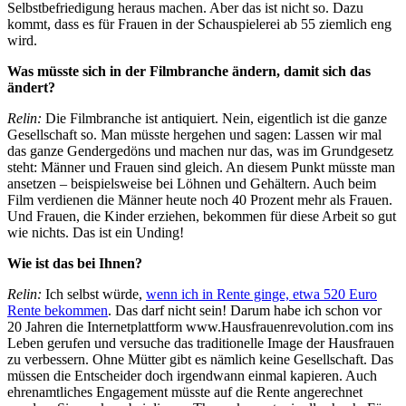
Selbstbefriedigung heraus machen. Aber das ist nicht so. Dazu
kommt, dass es für Frauen in der Schauspielerei ab 55 ziemlich eng
wird.
Was müsste sich in der Filmbranche ändern, damit sich das
ändert?
Relin:
Die Filmbranche ist antiquiert. Nein, eigentlich ist die ganze
Gesellschaft so. Man müsste hergehen und sagen: Lassen wir mal
das ganze Gendergedöns und machen nur das, was im Grundgesetz
steht: Männer und Frauen sind gleich. An diesem Punkt müsste man
ansetzen – beispielsweise bei Löhnen und Gehältern. Auch beim
Film verdienen die Männer heute noch 40 Prozent mehr als Frauen.
Und Frauen, die Kinder erziehen, bekommen für diese Arbeit so gut
wie nichts. Das ist ein Unding!
Wie ist das bei Ihnen?
Relin:
Ich selbst würde,
wenn ich in Rente ginge, etwa 520 Euro
Rente bekommen
. Das darf nicht sein! Darum habe ich schon vor
20 Jahren die Internetplattform www.Hausfrauenrevolution.com ins
Leben gerufen und versuche das traditionelle Image der Hausfrauen
zu verbessern. Ohne Mütter gibt es nämlich keine Gesellschaft. Das
müssen die Entscheider doch irgendwann einmal kapieren. Auch
ehrenamtliches Engagement müsste auf die Rente angerechnet