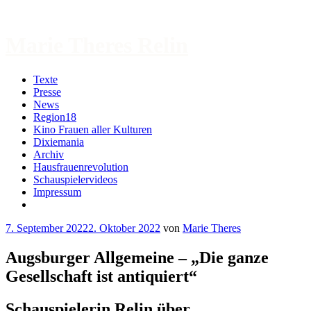
Zum
Inhalt
springen
Marie Theres Relin
Texte
Presse
News
Region18
Kino Frauen aller Kulturen
Dixiemania
Archiv
Hausfrauenrevolution
Schauspielervideos
Impressum
More
7. September 2022
2. Oktober 2022
von
Marie Theres
Augsburger Allgemeine – „Die ganze
Gesellschaft ist antiquiert“
Schauspielerin Relin über