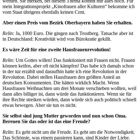
werden. Sie merken, bei diesem Thema kommt mir alles hoch. Für
mein Integrationsprojekt „Kinofrauen aller Kulturen“ bekomme ich
vom Staat übrigens ebenfalls keinen Cent.
Aber einen Preis vom Bezirk Oberbayern haben Sie erhalten.
Relin:
Ja, 1000 Euro. Die gingen nach Trostberg. Tatsache aber ist
in Deutschland: Kreativität wird von Bürokratie gekillt.
Es wäre Zeit für eine zweite Hausfrauenrevolution!
Relin:
Um Gottes willen! Das funktioniert mit Frauen nicht. Frauen
können keifen, aber oft nicht kämpfen! Das habe ich damals schon
in der
taz
erzählt und daraufhin hatte ich eine Revolution in der
Revolution. Dabei stellen Hausfrauen den größten Anteil an
deutschen Konsumenten. Die hätten wirklich Macht. Wenn
Hausfrauen Weihnachten um drei Monate verschieben wollten, weil
dann alles billiger ist, dann würde das funktionieren. Wenn sie für
ihre Rechte streiken würden, dann würde sich auch politisch schnell
etwas bewegen. Aber sie tun es nicht.
Sie selbst sind jung Mutter geworden und nun schon Oma.
Bereuen Sie das oder ist das eine Freude?
Relin:
Es geht nicht um die Freude. Es geht um die Notwendigkeit.
Das Schönste, was einem passieren kann, sind Kinder der Liebe.