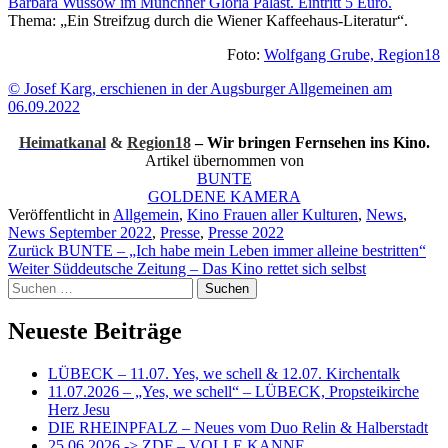
Barbara Wussow im Münchner Gloria Palast. Eintritt 5 Euro.
Thema: „Ein Streifzug durch die Wiener Kaffeehaus-Literatur“.
Foto:
Wolfgang Grube, Region18
© Josef Karg, erschienen in der Augsburger Allgemeinen am
06.09.2022
Heimatkanal
&
Region18
– Wir bringen Fernsehen ins Kino.
Artikel übernommen von
BUNTE
GOLDENE KAMERA
Veröffentlicht in
Allgemein
,
Kino Frauen aller Kulturen
,
News
,
News September 2022
,
Presse
,
Presse 2022
Beitragsnavigation
Zurück
BUNTE – „Ich habe mein Leben immer alleine bestritten“
Weiter
Süddeutsche Zeitung – Das Kino rettet sich selbst
Suchen
nach:
Neueste Beiträge
LÜBECK – 11.07. Yes, we schell & 12.07. Kirchentalk
11.07.2026 – „Yes, we schell“ – LÜBECK, Propsteikirche
Herz Jesu
DIE RHEINPFALZ – Neues vom Duo Relin & Halberstadt
25.06.2026 -> ZDF – VOLLE KANNE