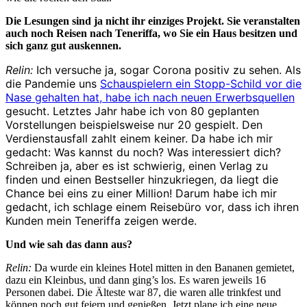
Die Lesungen sind ja nicht ihr einziges Projekt. Sie veranstalten
auch noch Reisen nach Teneriffa, wo Sie ein Haus besitzen und
sich ganz gut auskennen.
Relin:
Ich versuche ja, sogar Corona positiv zu sehen. Als
die Pandemie uns
Schauspielern ein Stopp-Schild vor die
Nase gehalten hat, habe ich nach neuen Erwerbsquellen
gesucht. Letztes Jahr habe ich von 80 geplanten
Vorstellungen beispielsweise nur 20 gespielt. Den
Verdienstausfall zahlt einem keiner. Da habe ich mir
gedacht: Was kannst du noch? Was interessiert dich?
Schreiben ja, aber es ist schwierig, einen Verlag zu
finden und einen Bestseller hinzukriegen, da liegt die
Chance bei eins zu einer Million! Darum habe ich mir
gedacht, ich schlage einem Reisebüro vor, dass ich ihren
Kunden mein Teneriffa zeigen werde.
Und wie sah das dann aus?
Relin:
Da wurde ein kleines Hotel mitten in den Bananen gemietet,
dazu ein Kleinbus, und dann ging’s los. Es waren jeweils 16
Personen dabei. Die Älteste war 87, die waren alle trinkfest und
können noch gut feiern und genießen. Jetzt plane ich eine neue