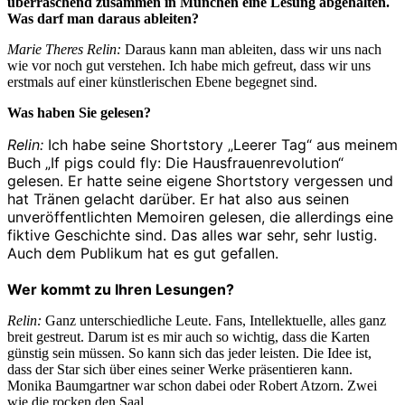
überraschend zusammen in München eine Lesung abgehalten.
Was darf man daraus ableiten?
Marie Theres Relin:
Daraus kann man ableiten, dass wir uns nach
wie vor noch gut verstehen. Ich habe mich gefreut, dass wir uns
erstmals auf einer künstlerischen Ebene begegnet sind.
Was haben Sie gelesen?
Relin:
Ich habe seine Shortstory „Leerer Tag“ aus meinem
Buch „If pigs could fly: Die Hausfrauenrevolution“
gelesen. Er hatte seine eigene Shortstory vergessen und
hat Tränen gelacht darüber. Er hat also aus seinen
unveröffentlichten Memoiren gelesen, die allerdings eine
fiktive Geschichte sind. Das alles war sehr, sehr lustig.
Auch dem Publikum hat es gut gefallen.
Wer kommt zu Ihren Lesungen?
Relin:
Ganz unterschiedliche Leute. Fans, Intellektuelle, alles ganz
breit gestreut. Darum ist es mir auch so wichtig, dass die Karten
günstig sein müssen. So kann sich das jeder leisten. Die Idee ist,
dass der Star sich über eines seiner Werke präsentieren kann.
Monika Baumgartner war schon dabei oder Robert Atzorn. Zwei
wie die rocken den Saal.