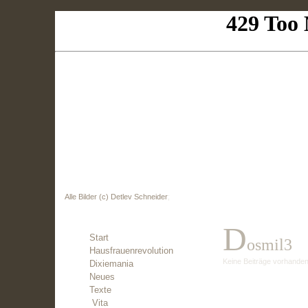
Alle Bilder (c) Detlev Schneider
;
D
Start
Osmil3
Hausfrauenrevolution
Keine Beiträge vorhande
Dixiemania
Neues
[ Zurück ]
Texte
Vita