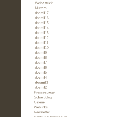
Weibsstück
Muttern
dosmil17
dosmil16
dosmil15
dosmil14
dosmil13
dosmil12
dosmil11
dosmil10
dosmil9
dosmil8
dosmil7
dosmil6
dosmil5
dosmil4
dosmil3
dosmil2
Pressespiegel
Schreibblog
Galerie
Weblinks
Newsletter