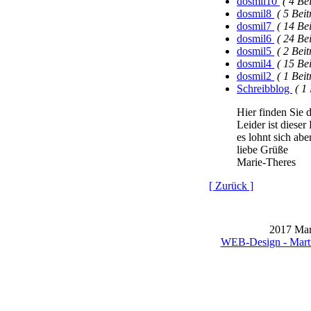
dosmil10
( 4 Be
dosmil8
( 5 Beit
dosmil7
( 14 Be
dosmil6
( 24 Be
dosmil5
( 2 Beit
dosmil4
( 15 Be
dosmil2
( 1 Beit
Schreibblog
( 1
Hier finden Sie 
Leider ist diese
es lohnt sich ab
liebe Grüße
Marie-Theres
[ Zurück ]
2017 Mar
WEB-Design - Mart