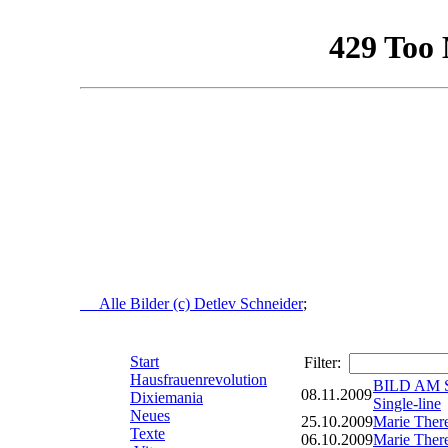
Alle Bilder (c) Detlev Schneider
;
Start
Filter:
Hausfrauenrevolution
BILD AM S
08.11.2009
Dixiemania
Single-line
Neues
25.10.2009
Marie There
Texte
06.10.2009
Marie Ther