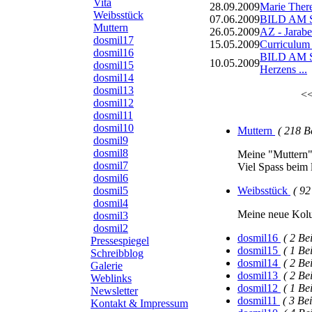
Vita
28.09.2009
Marie There
Weibsstück
07.06.2009
BILD AM S
Muttern
26.05.2009
AZ - Jarabe
dosmil17
15.05.2009
Curriculum
dosmil16
BILD AM S
10.05.2009
dosmil15
Herzens ...
dosmil14
dosmil13
<<
dosmil12
dosmil11
dosmil10
Muttern
( 218 B
dosmil9
dosmil8
Meine "Muttern" 
dosmil7
Viel Spass beim 
dosmil6
dosmil5
Weibsstück
( 92
dosmil4
Meine neue Ko
dosmil3
dosmil2
dosmil16
( 2 Be
Pressespiegel
dosmil15
( 1 Be
Schreibblog
dosmil14
( 2 Be
Galerie
dosmil13
( 2 Be
Weblinks
dosmil12
( 1 Be
Newsletter
dosmil11
( 3 Bei
Kontakt & Impressum