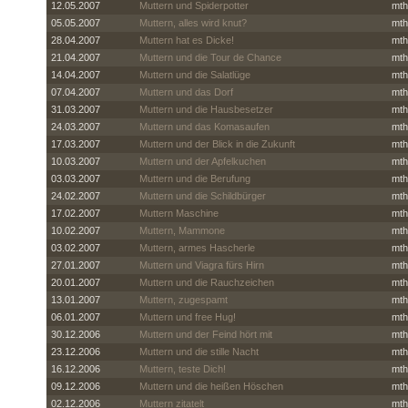
12.05.2007
Muttern und Spiderpotter
mth
05.05.2007
Muttern, alles wird knut?
mth
28.04.2007
Muttern hat es Dicke!
mth
21.04.2007
Muttern und die Tour de Chance
mth
14.04.2007
Muttern und die Salatlüge
mth
07.04.2007
Muttern und das Dorf
mth
31.03.2007
Muttern und die Hausbesetzer
mth
24.03.2007
Muttern und das Komasaufen
mth
17.03.2007
Muttern und der Blick in die Zukunft
mth
10.03.2007
Muttern und der Apfelkuchen
mth
03.03.2007
Muttern und die Berufung
mth
24.02.2007
Muttern und die Schildbürger
mth
17.02.2007
Muttern Maschine
mth
10.02.2007
Muttern, Mammone
mth
03.02.2007
Muttern, armes Hascherle
mth
27.01.2007
Muttern und Viagra fürs Hirn
mth
20.01.2007
Muttern und die Rauchzeichen
mth
13.01.2007
Muttern, zugespamt
mth
06.01.2007
Muttern und free Hug!
mth
30.12.2006
Muttern und der Feind hört mit
mth
23.12.2006
Muttern und die stille Nacht
mth
16.12.2006
Muttern, teste Dich!
mth
09.12.2006
Muttern und die heißen Höschen
mth
02.12.2006
Muttern zitatelt
mth