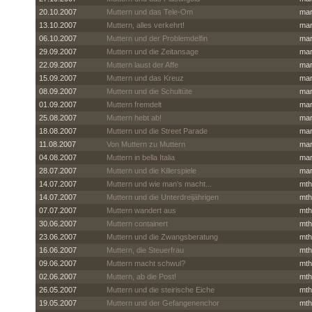
20.10.2007
Muttern und das Tele-Om
mar
13.10.2007
Muttern, alles verkehrt!
mar
06.10.2007
Muttern und der Problemdelfin
mar
29.09.2007
Muttern und die Zeitansage
mar
22.09.2007
Muttern laust der Affe
mar
15.09.2007
Muttern und das Kreuz
mar
08.09.2007
Muttern und die Schultüte
mar
01.09.2007
Muttern fremdelt
mar
25.08.2007
Muttern hebt ab!
mar
18.08.2007
Muttern und die Street Parade
mar
11.08.2007
Von Muttern zu Muttern
mar
04.08.2007
Muttern in bella Italia
mar
28.07.2007
Muttern und die Killerspiele
mar
14.07.2007
Muttern und wie man’s macht...
mth
14.07.2007
Muttern und die Unterdreijährigen
mth
07.07.2007
Muttern wandert aus
mth
30.06.2007
Muttern containert
mth
23.06.2007
Muttern und die Zwangsberatung
mth
16.06.2007
Muttern, die Steuerfrau
mth
09.06.2007
Muttern macht schwul?
mth
02.06.2007
Muttern, ab die Post!
mth
26.05.2007
Muttern und die steirische Eiche
mth
19.05.2007
Muttern und der Gefangenenchor
mth