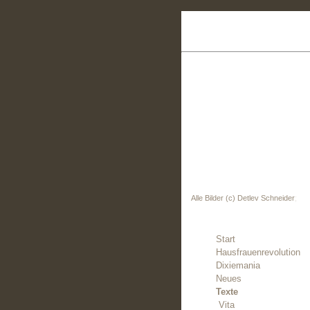
Alle Bilder (c) Detlev Schneider
;
Start
Hausfrauenrevolution
Dixiemania
Neues
Texte
Vita