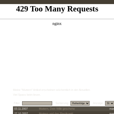
Meine "Muttern" Artikel erscheinen wöchentlich in der Aktuellen.
Viel Spass beim lesen.
Filter:
Sortierung:
Anzeige:
03.11.2007
Muttern, Dein Wille geschehe
mar
27.10.2007
Muttern und das Plastikgeld
mar