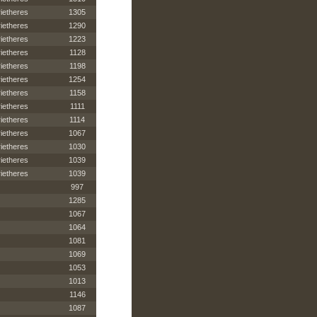
ietheres
1305
ietheres
1290
ietheres
1223
ietheres
1128
ietheres
1198
ietheres
1254
ietheres
1158
ietheres
1111
ietheres
1114
ietheres
1067
ietheres
1030
ietheres
1039
ietheres
1039
997
1285
1067
1064
1081
1069
1053
1013
1146
1087