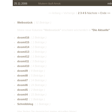
25.11.2006
Muttern läuft Amok
mth
<< Anfang
< Vorherige
1
2
3
4
5
Nächste >
Ende >>
Weibsstück
( 92 Beiträge )
Meine neue Kolumne
"Weibsstück"
erscheint wöchentlich in
"Die Aktuelle"
dosmil16
( 2 Beiträge )
dosmil15
( 1 Beiträge )
dosmil14
( 2 Beiträge )
dosmil13
( 2 Beiträge )
dosmil12
( 1 Beiträge )
dosmil11
( 3 Beiträge )
dosmil10
( 4 Beiträge )
dosmil9
( 8 Beiträge )
dosmil8
( 5 Beiträge )
dosmil7
( 14 Beiträge )
dosmil6
( 24 Beiträge )
dosmil5
( 2 Beiträge )
dosmil4
( 15 Beiträge )
dosmil2
( 1 Beiträge )
Schreibblog
( 1 Beiträge )
Hier finden Sie demnächst meine aktuellen blogs!