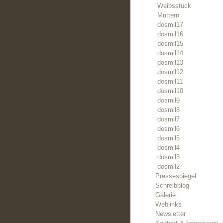
Weibsstück
Muttern
dosmil17
dosmil16
dosmil15
dosmil14
dosmil13
dosmil12
dosmil11
dosmil10
dosmil9
dosmil8
dosmil7
dosmil6
dosmil5
dosmil4
dosmil3
dosmil2
Pressespiegel
Schreibblog
Galerie
Weblinks
Newsletter