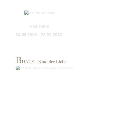
Veit Relin
24.09.1926 - 23.01.2013
Weiter …
B
UNTE - Kind der Liebe
Weiter …
[ Zurück ]