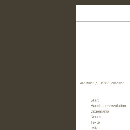
Alle Bilder (c) Detlev Schneider
;
Start
Hausfrauenrevolution
Dixiemania
Neues
Texte
Vita