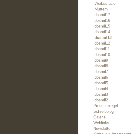
Weibsstück
Muttern
dosmil17
dosmil16
dosmil15
dosmil14
dosmil13
dosmil12
dosmil11
dosmil10
dosmil9
dosmil8
dosmil7
dosmil6
dosmil5
dosmil4
dosmil3
dosmil2
Pressespiegel
Schreibblog
Galerie
Weblinks
Newsletter