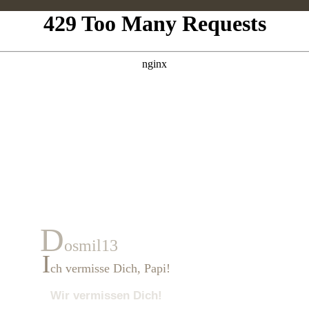
D
Osmil13
I
ch vermisse Dich, Papi!
Wir vermissen Dich!