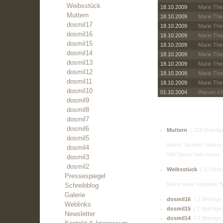
Weibsstück
18.10.2009
Marie Ther
Muttern
18.10.2009
Marie Ther
dosmil17
18.10.2009
Marie Ther
dosmil16
18.10.2009
Marie Ther
dosmil15
18.10.2009
Marie The
dosmil14
18.10.2009
Marie Ther
dosmil13
18.10.2009
Marie Ther
dosmil12
18.10.2009
Marie Ther
dosmil11
18.10.2009
Marie Ther
dosmil10
01.10.2004
Warum ich
dosmil9
dosmil8
dosmil7
dosmil6
Muttern
( 218 Beiträge
dosmil5
Meine "Muttern" Artikel
dosmil4
Viel Spass beim lesen.
dosmil3
dosmil2
Weibsstück
( 92 Beitr
Pressespiegel
Meine neue Kolumne
"
Schreibblog
Galerie
dosmil16
( 2 Beiträge 
Weblinks
dosmil15
( 1 Beiträge 
Newsletter
dosmil14
( 2 Beiträge 