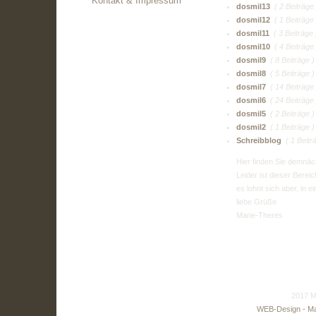
Kontakt & Impressum
dosmil13
( 2 Beiträge 
dosmil12
( 1 Beiträge 
dosmil11
( 3 Beiträge 
dosmil10
( 4 Beiträge 
dosmil9
( 8 Beiträge )
dosmil8
( 5 Beiträge )
dosmil7
( 14 Beiträge 
dosmil6
( 24 Beiträge 
dosmil5
( 2 Beiträge )
dosmil2
( 1 Beiträge )
Schreibblog
( 1 Beitr
Hier finden Sie demnäc
Leider ist dieser Berei
es lohnt sich aber, in 
liebe Grüße
Marie-Theres
[ Zurück ]
2017 M
WEB-Design - Ma