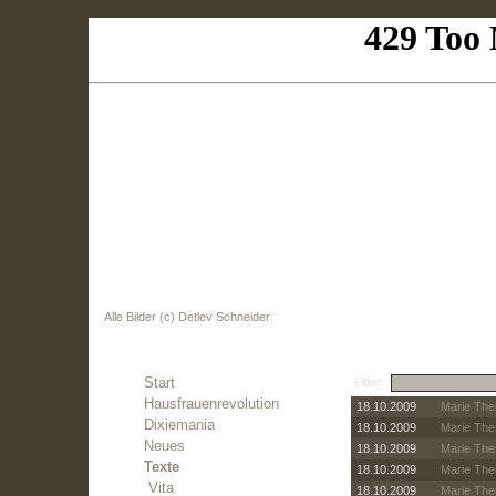
Alle Bilder (c) Detlev Schneider
;
Start
Filter:
Hausfrauenrevolution
18.10.2009
Marie There
Dixiemania
18.10.2009
Marie Ther
Neues
18.10.2009
Marie The
Texte
18.10.2009
Marie Ther
Vita
18.10.2009
Marie The